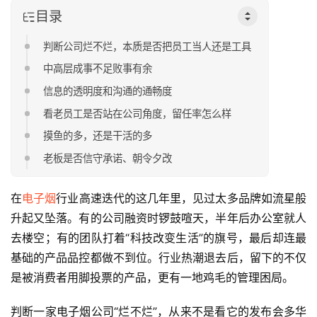
目录
判断公司烂不烂，本质是否把员工当人还是工具
中高层成事不足败事有余
信息的透明度和沟通的通畅度
看老员工是否站在公司角度，留任率怎么样
摸鱼的多，还是干活的多
老板是否信守承诺、朝令夕改
在
电子烟
行业高速迭代的这几年里，见过太多品牌如流星般
升起又坠落。有的公司融资时锣鼓喧天，半年后办公室就人
去楼空；有的团队打着“科技改变生活”的旗号，最后却连最
基础的产品品控都做不到位。行业热潮退去后，留下的不仅
是被消费者用脚投票的产品，更有一地鸡毛的管理困局。
判断一家电子烟公司“烂不烂”，从来不是看它的发布会多华