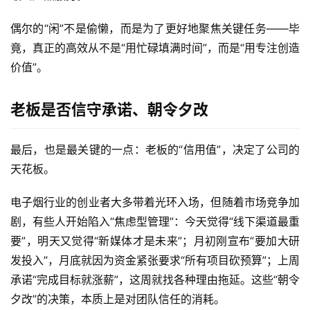
偶尔的“闲”不是偷懒，而是为了更好地聚焦关键任务——毕
国
竟，真正的高效从不是“用忙碌填满时间”，而是“用专注创造
标
价值”。
系
列
老板是否信守承诺、朝令夕改
最后，也是最关键的一点：老板的“信用值”，决定了公司的
天花板。
电子烟行业的创业者大多带着光环入场，但随着市场竞争加
剧，有些人开始陷入“焦虑型管理”：今天觉得“线下渠道最重
要”，明天又觉得“新媒体才是未来”；月初刚宣布“要加大研
发投入”，月底就因为资金紧张要求“所有项目砍预算”；上周
承诺“完成目标就涨薪”，这周就找各种理由拖延。这些“朝令
夕改”的决策，本质上是对团队信任的消耗。