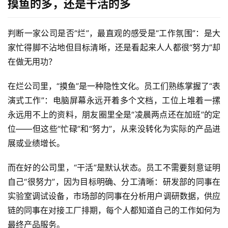
摸鱼的多，还是干活的多
一
判断一家公司是否“烂”，最直观的感受是“工作氛围”：是大
次
性
家忙得脚不沾地但目标清晰，还是看起来人人都很“努力”却
电
在做无用功？
子
烟
在烂公司里，“摸鱼”是一种隐性文化。员工们熟练掌握了“表
演式工作”：电脑屏幕永远开着多个文档，工位上堆着一摞
电
永远用不上的资料，朋友圈里全是“凌晨两点还在加班”的定
子
位——但这些“忙碌”和“努力”，从来没转化为实际的产品进
烟
展或业绩增长。
评
测
而在好的公司里，“干活”是默认状态。员工不需要刻意证明
自己“很努力”，因为目标明确、分工清晰：研发部的同事在
通
实验室调试设备，市场部的同事在分析用户调研数据，供应
配
链的同事在对接工厂排期，每个人都知道自己的工作如何为
烟
最终产品服务。
弹