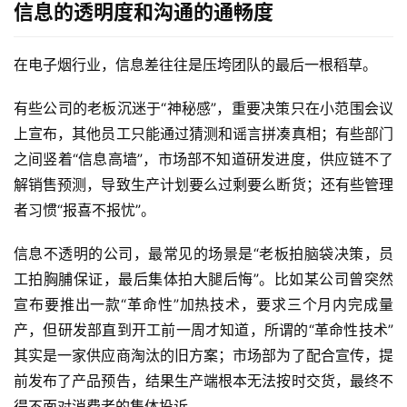
信息的透明度和沟通的通畅度
在电子烟行业，信息差往往是压垮团队的最后一根稻草。
有些公司的老板沉迷于“神秘感”，重要决策只在小范围会议
上宣布，其他员工只能通过猜测和谣言拼凑真相；有些部门
之间竖着“信息高墙”，市场部不知道研发进度，供应链不了
解销售预测，导致生产计划要么过剩要么断货；还有些管理
者习惯“报喜不报忧”。
信息不透明的公司，最常见的场景是“老板拍脑袋决策，员
工拍胸脯保证，最后集体拍大腿后悔”。比如某公司曾突然
宣布要推出一款“革命性”加热技术，要求三个月内完成量
产，但研发部直到开工前一周才知道，所谓的“革命性技术”
其实是一家供应商淘汰的旧方案；市场部为了配合宣传，提
前发布了产品预告，结果生产端根本无法按时交货，最终不
得不面对消费者的集体投诉。