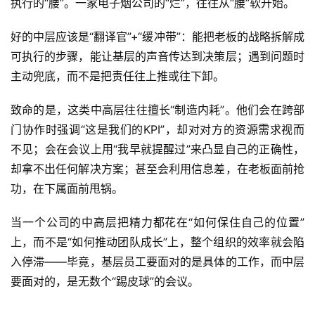
执行的“腰”。一家电子烟公司的“烂”，往往从“腰”软开始。
好的中层应该是“翻译官”+“缓冲带”：能把老板的战略拆解成
可执行的步骤，能让基层的声音传达到决策层；遇到问题时
主动兜底，而不是把责任往上推或往下卸。
致命的是，这类中高层往往擅长“制造内耗”。他们会在跨部
门协作时强调“这是我们的KPI”，却对对方的资源需求视而
不见；会在会议上用“我早就提醒过”来凸显自己的正确性，
却拿不出任何解决方案；甚至会利用信息差，在老板面前抢
功，在下属面前甩锅。
当一个公司的中高层把精力都花在“如何保住自己的位置”
上，而不是“如何推动团队成长”上，整个组织的效率就会陷
入停滞——毕竟，基层员工要面对的是具体的工作，而中层
要面对的，是无数个“踢皮球”的会议。