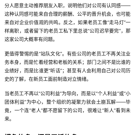
分人愿意主动推荐朋友入职，说明他们对公司有认同感——
这种认同感可能来自合理的薪酬、公平的晋升机会，也可能
来自对企业价值观的共鸣。反之，如果老员工像“走马灯”一
样离职，或者留下的老员工私下里总说“公司迟早要完”，那
这家公司大概率有问题。
更值得警惕的是“站队文化”。有些公司的老员工不再关注业
电
务本身，而是忙着经营和老板的关系；部门之间不是比谁的
子
业绩好，而是比谁更“听话”；甚至有人会利用自己对公司历
烟
史的了解，在新员工面前制造对立情绪。
资
讯
当老员工不再以“公司利益”为导向，而是以“个人利益”或“小
团体利益”为中心，整个组织的凝聚力就会土崩瓦解——毕
电
子
竟，一个连“老人”都不愿留下的公司，很难让“新人”看到未
烟
来。
百
科