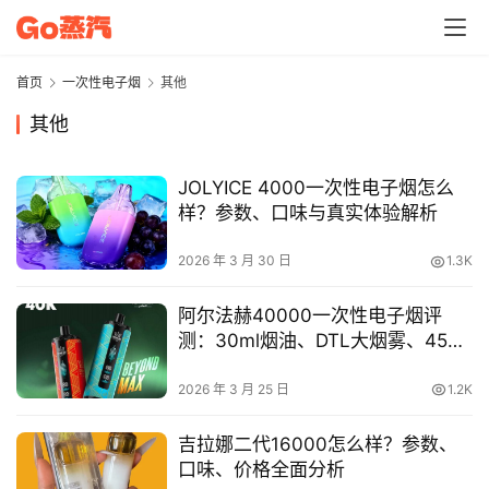
首页
一次性电子烟
其他
其他
JOLYICE 4000一次性电子烟怎么
样？参数、口味与真实体验解析
2026 年 3 月 30 日
1.3K
阿尔法赫40000一次性电子烟评
测：30ml烟油、DTL大烟雾、45种
口味解析
电
2026 年 3 月 25 日
1.2K
子
烟
吉拉娜二代16000怎么样？参数、
资
口味、价格全面分析
讯