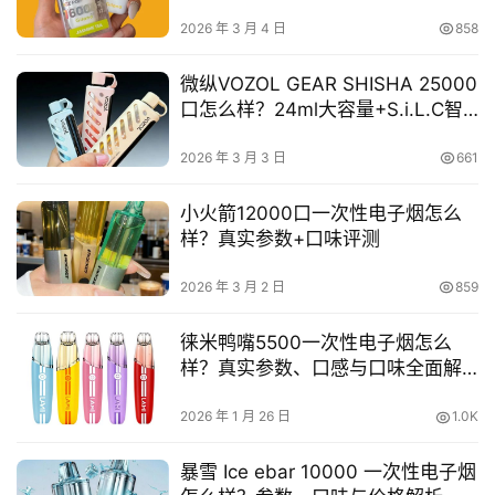
2026 年 3 月 4 日
858
电
子
微纵VOZOL GEAR SHISHA 25000
烟
口怎么样？24ml大容量+S.i.L.C智
百
能芯片深度解析
科
2026 年 3 月 3 日
661
一
小火箭12000口一次性电子烟怎么
次
样？真实参数+口味评测
性
电
2026 年 3 月 2 日
859
子
烟
徕米鸭嘴5500一次性电子烟怎么
样？真实参数、口感与口味全面解
析
电
2026 年 1 月 26 日
1.0K
子
烟
暴雪 Ice ebar 10000 一次性电子烟
评