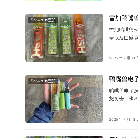
雪加鸭嘴
Snowplus雪加
雪加鸭嘴兽
量以及口感
买的朋友们
2025 年 2 月 21 
鸭嘴兽电
Snowplus雪加
鸭嘴兽电子
想买贵，也
的，今天就来
2025 年 7 月 18 