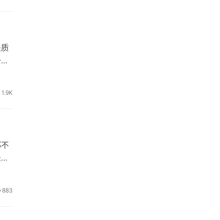
是质
一次
1.9K
都不
是真
883