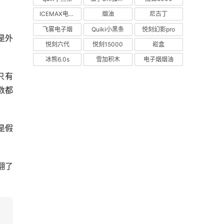
ICEMAX电子烟
烟油
尼古丁
飞雾电子烟
Quiki小黑条
悦刻幻影pro
是外
悦刻六代
悦刻15000
崧盒
冰熊6.0s
雪加积木
电子烟烟油
只有
数都
是假
翻了