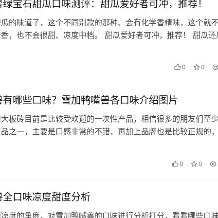
兽绿宝石甜瓜口味测评：甜瓜爱好者可冲，推荐！
密瓜的味道了，这个不同别款的那种、会有化学香精味，这个就
香，也不会很甜、凉度中档。 甜瓜爱好者可冲，推荐！ 甜瓜还
拆开一种熟悉的蜜瓜香气，口感浓…
日
0
0
兽有哪些口味？雪加鸭嘴兽各口味介绍图片
和大板砖目前是比较受欢迎的一次性产品，相信很多的朋友们至
产品之一，主要是口感非常的不错，再加上品牌也是比较正规的
内也算是知名品牌之一，所以它的…
0
0
兽全口味凉度甜度分析
和凉度的角度，对雪加鸭嘴兽的口味进行分析打分，看看哪些口