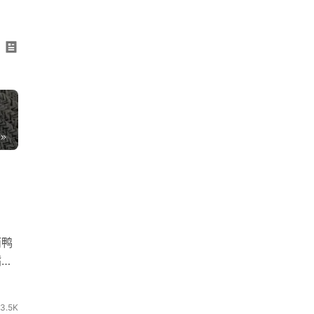
而鸭
嘴兽
3.5K