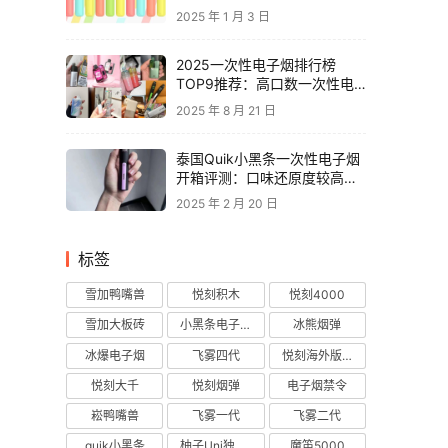
2025 年 1 月 3 日
2025一次性电子烟排行榜
TOP9推荐：高口数一次性电
子烟对比，性价比电子烟品牌
2025 年 8 月 21 日
推荐
泰国Quik小黑条一次性电子烟
开箱评测：口味还原度较高，
层次丰富
2025 年 2 月 20 日
标签
雪加鸭嘴兽
悦刻积木
悦刻4000
雪加大板砖
小黑条电子烟
冰熊烟弹
冰爆电子烟
飞雾四代
悦刻海外版烟弹
悦刻大千
悦刻烟弹
电子烟禁令
崧鸭嘴兽
飞雾一代
飞雾二代
quik小黑条
柚子Uni独角兽
魔笛5000