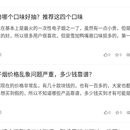
兽哪个口味好抽？推荐这四个口味
现在基本上是最火的一次性电子烟之一了，虽然有一点小贵，但
真的好，所以很多用户很喜欢，但是雪加鸭嘴兽口味挺多的，第
不知道怎么选口味，今天给大家推…
日
0
0
子烟价格乱象问题严重，多少钱靠谱？
烟现在的价格非常乱，有几十款块钱的，也有一百多的，大家也
不想买到假的，所以不知道哪些产品靠谱，多少钱买到才有可能
好好谈论这个问题。 鸭嘴兽电…
日
0
0