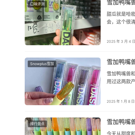
雪加鸭嘴
口味评测
甜瓜就是哈
会，这个很清
度比较高，
2025 年 3 月 4 
雪加鸭嘴
Snowplus雪加
雪加鸭嘴兽
用过这两款
加以前在国
2025 年 1 月 8 日
雪加鸭嘴
排行盘点
今天从甜度