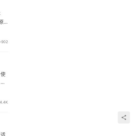
不
原
902
少使
，雪
4.4K
味适