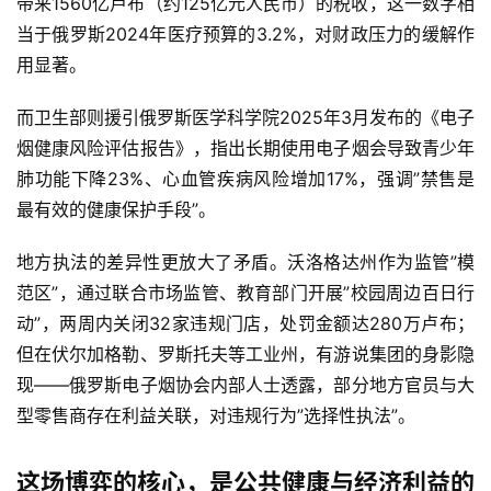
带来1560亿卢布（约125亿元人民币）的税收，这一数字相
当于俄罗斯2024年医疗预算的3.2%，对财政压力的缓解作
用显著。
而卫生部则援引俄罗斯医学科学院2025年3月发布的《电子
烟健康风险评估报告》，指出长期使用电子烟会导致青少年
肺功能下降23%、心血管疾病风险增加17%，强调”禁售是
最有效的健康保护手段”。
地方执法的差异性更放大了矛盾。沃洛格达州作为监管”模
范区”，通过联合市场监管、教育部门开展”校园周边百日行
动”，两周内关闭32家违规门店，处罚金额达280万卢布；
但在伏尔加格勒、罗斯托夫等工业州，有游说集团的身影隐
现——俄罗斯电子烟协会内部人士透露，部分地方官员与大
型零售商存在利益关联，对违规行为”选择性执法”。
这场博弈的核心，是公共健康与经济利益的