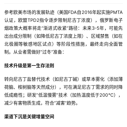
标
系
参考欧美市场的发展轨迹（美国FDA自2016年起实施PMTA
列
认证，欧盟TPD2指令逐步限制尼古丁浓度），俄罗斯电子
烟政策大概率将走”渐进式收紧”路径：未来3-5年，可能先
出台成分限制（如降低尼古丁浓度上限）、区域禁售（如在
北极圈等敏感地区试点）等阶段性措施，最终走向全面管
制。从业者需做好”过冬”准备：
技术升级是第一生存法则
转向尼古丁盐替代技术（如尼古丁碱）或草本雾化（添加薄
荷脑、桉树脑等天然成分），可在满足尼古丁需求的同时降
低成瘾性；研发”低温慢雾”技术（加热温度低于200℃），
减少有害物质生成，符合”减害”趋势。
渠道下沉是关键增量空间