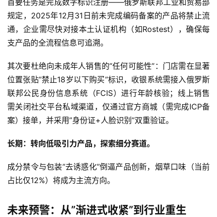
首要任务是完成数字标识注册——俄罗斯联邦工业和贸易部
次
规定，2025年12月31日前未完成编码备案的产品将禁止流
性
通，企业需尽快对接本土认证机构（如Rostest），确保每
电
子
支产品的全流程信息可追溯。
烟
其次要杜绝向未成年人销售的”任何可能性”：门店需在显著
位置张贴”禁止18岁以下购买”标识，收银系统需接入俄罗斯
电
子
联邦公民身份信息系统（FCIS）进行年龄核验；线上销售
烟
需关闭社交平台私域渠道，仅通过官方商城（需完成ICP备
评
案）接单，并采用”身份证+人脸识别”双重验证。
测
长期：转向低吸引力产品，探索细分赛道。
通
配
成分禁令与包装”去诱惑化”倒逼产品创新，烟草口味（当前
烟
占比仅12%）将成为主流方向。
弹
未来预警：从”渐进式收紧”到行业重生
国