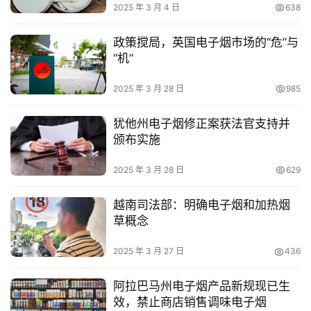
2025 年 3 月 4 日
638
政策搅局，英国电子烟市场的“危”与
“机”
2025 年 3 月 28 日
985
犹他州电子烟修正案获法官支持并
颁布实施
2025 年 3 月 28 日
629
越南司法部：明确电子烟和加热烟
草概念
2025 年 3 月 27 日
436
阿拉巴马州电子烟产品新规现已生
效，禁止商店销售调味电子烟