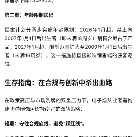
体需求下降25%-30%。
第三重：年龄限制加码
提案计划分两步实施年龄限制：2026年1月起，禁止向
2007年1月1日后出生者（即未满18周岁）销售含尼古丁产
电
品；2027年1月起，限制范围扩大至2009年1月1日后出生
子
者（未满16周岁），这一措施将直接影响销售端的获客逻
烟
资
辑。
讯
生存指南：在合规与创新中杀出血路
电
子
在政策高压与市场洗牌的双重压力下，电子烟从业者需构
烟
建”短期合规+长期转型”的双轨策略：
百
科
短期：守住合规底线，避免”踩红线”。
一