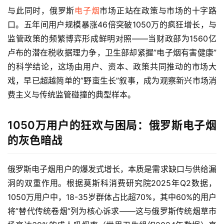
与此同时，俄罗斯
电子烟
市场正站在政策与市场的十字路
口。五年间用户规模暴涨46倍突破1050万的疯狂增长，与
监管政策的频繁博弈形成鲜明对照——当财政部为1560亿
卢布的潜在税收据理力争，卫生部却紧握”电子烟有害健康”
的科学结论，这场由用户、资本、政策共同推动的市场大
戏，早已超越简单的”野蛮生长”叙事，成为观察新兴市场消
费主义与传统监管碰撞的典型样本。
1050万用户的狂欢与困局：俄罗斯电子烟
的灰色暗战
俄罗斯电子烟用户的爆发式增长，本质是需求缺口与供给漏
洞的双重作用。根据莫斯科消费研究院2025年Q2数据，
1050万用户中，18-35岁群体占比超70%，其中60%的用户
将”替代传统卷烟”列为核心诉求——这与俄罗斯传统烟草市