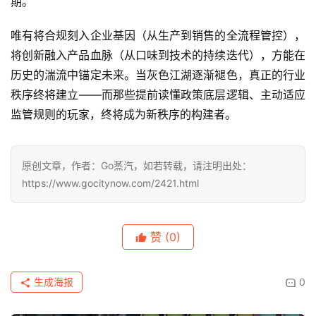
期。
唯有将合规刻入企业基因（从生产到销售的全流程管控），
将创新融入产品血脉（从口味到技术的持续迭代），方能在
历史的湍流中锚定未来。当灰色江湖逐渐褪色，真正的行业
秩序终将建立——而那些提前读懂政策底层逻辑、主动适应
监管规则的玩家，终将成为新秩序的构建者。
原创文章，作者：Go蒸汽，如若转载，请注明出处：
https://www.gocitynow.com/2421.html
赞
(0)
生成海报
0