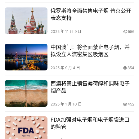
评
测
俄罗斯将全面禁售电子烟 普京公开
表态支持
通
2025 年 11 月 9 日
556
配
烟
中国澳门：将全面禁止电子烟，并
弹
拟设立人流密集区吸烟区
国
2025 年 9 月 4 日
854
标
系
西澳将禁止销售薄荷醇和调味电子
列
烟产品
2025 年 1 月 10 日
452
FDA加强对电子烟和电子烟袋进口
的监管