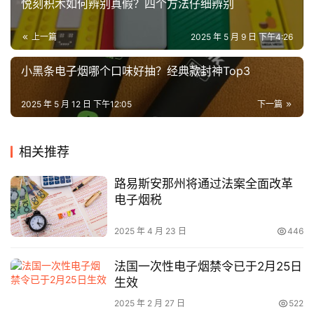
悦刻积木如何辨别真假？四个方法仔细辨别
电
上一篇
2025 年 5 月 9 日 下午4:26
子
烟
小黑条电子烟哪个口味好抽？经典款封神Top3
百
科
2025 年 5 月 12 日 下午12:05
下一篇
一
相关推荐
次
性
路易斯安那州将通过法案全面改革
电
电子烟税
子
烟
2025 年 4 月 23 日
446
电
法国一次性电子烟禁令已于2月25日
子
生效
烟
2025 年 2 月 27 日
522