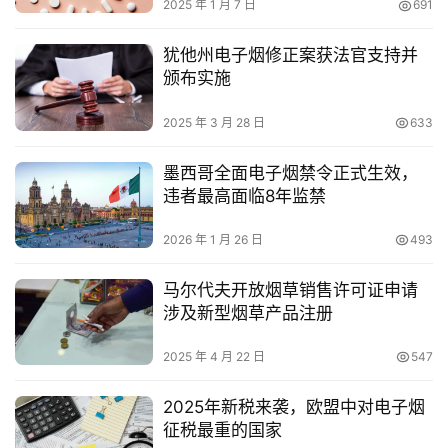
2025 年 1 月 7 日
691
犹他州电子烟修正案获法官支持并
颁布实施
2025 年 3 月 28 日
633
墨西哥全面电子烟禁令正式生效，
违者最高面临8年监禁
2026 年 1 月 26 日
493
马尔代夫开放烟草销售许可证申请
涉及新型烟草产品注册
2025 年 4 月 22 日
547
2025年新税来袭，欧盟中对电子烟
征税最重的国家