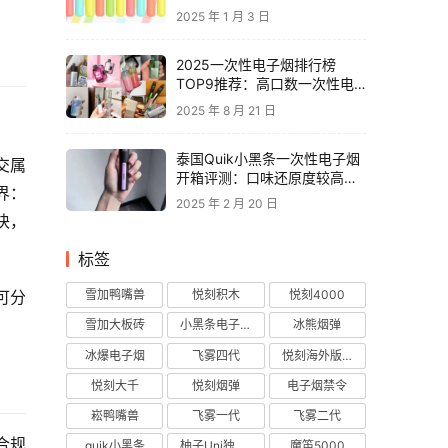
2025 年 1 月 3 日
2025一次性电子烟排行榜
TOP9推荐：高口数一次性电
子烟对比，性价比电子烟品牌
2025 年 8 月 21 日
推荐
泰国Quik小黑条一次性电子烟
交属
开箱评测：口味还原度较高，
界：
层次丰富
2025 年 2 月 20 日
块，
标签
雪加鸭嘴兽
悦刻积木
悦刻4000
可分
雪加大板砖
小黑条电子烟
冰熊烟弹
冰爆电子烟
飞雾四代
悦刻海外版烟弹
悦刻大千
悦刻烟弹
电子烟禁令
崧鸭嘴兽
飞雾一代
飞雾二代
合规
quik小黑条
柚子Uni独角兽
魔笛5000