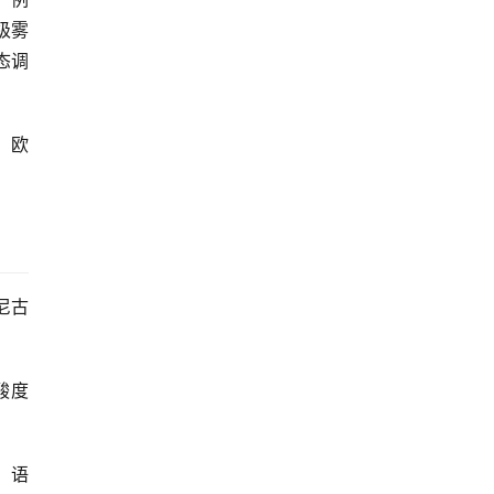
级雾
态调
：欧
尼古
酸度
。语