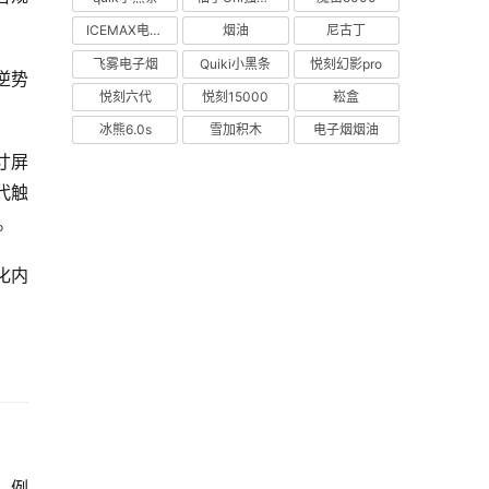
ICEMAX电子烟
烟油
尼古丁
飞雾电子烟
Quiki小黑条
悦刻幻影pro
逆势
悦刻六代
悦刻15000
崧盒
冰熊6.0s
雪加积木
电子烟烟油
寸屏
代触
。
化内
。例