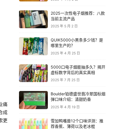
2025一次性电子烟推荐：八款
当前主流产品
2025 年 5 月 2 日
QUIK5000小黑条多少钱？是
哪里生产的？
2025 年 4 月 25 日
5000口电子烟能抽多久？揭开
虚标数字背后的真实真相
2025 年 7 月 25 日
Boulder铂德盛世翡冷翠国标烟
弹口味介绍：清甜奶香
业痛
2025 年 4 月 19 日
合成
索更
雪加鸭嘴兽12个口味评测：推
荐香蕉、薄荷以及老冰棍