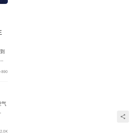
生
及到
890
空气
2.0K