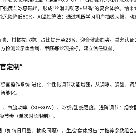
调节尼古丁强度与冰感输出，形成“丝滑击喉感+果香”的复合体验。纳米
液风险降低60%。AI温控算法：通过机器学习用户抽吸习惯，动
脑、柑橘提取物）占比提升至25%，迎合健康趋势。减害认证
三方检测公示重金属、甲醛等12项指标，建立信任壁垒。
官定制”
向“感官操作系统”进化。个性化调节功能增强，从调凉、调甜、调
和智能化。
）、气流功率（30-80W）、冰感/甜感强度。进阶调节：烟雾
、抽吸节奏（单次时长限制）。
数据（如每日用量、抽吸间隔），生成“健康报告”并推荐参数组合