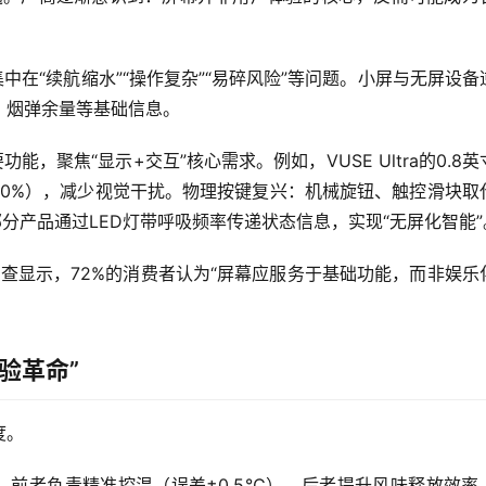
中在“续航缩水”“操作复杂”“易碎风险”等问题。小屏与无屏设备
量、烟弹余量等基础信息。
聚焦“显示+交互”核心需求。例如，VUSE Ultra的0.8英
＜20%），减少视觉干扰。物理按键复兴：机械旋钮、触控滑块取
分产品通过LED灯带呼吸频率传递状态信息，实现“无屏化智能”
调查显示，72%的消费者认为“屏幕应服务于基础功能，而非娱乐
验革命”
度。
前者负责精准控温（误差±0.5℃），后者提升风味释放效率