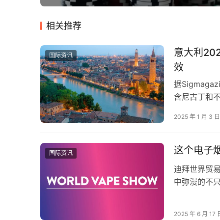
相关推荐
意大利2
国际资讯
效
据Sigmag
含尼古丁和不
起，含尼古
2025 年 1 月 3 日
这个电子
国际资讯
迪拜世界贸易
中弥漫的不
2025年迪拜
2025 年 6 月 17 