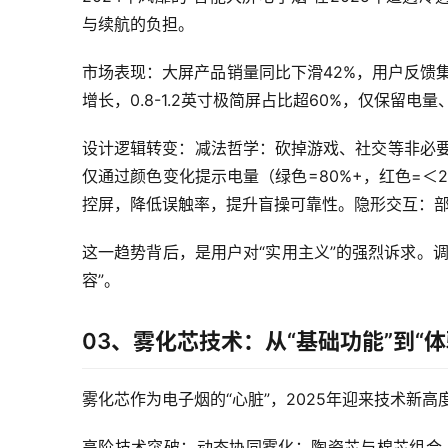
与续航的负担。
市场表现：大屏产品销量同比下滑42%，用户反馈集
增长，0.8-1.2英寸极简屏占比超60%，仅保留电
设计逻辑转变：减法哲学：砍掉游戏、社交等非必要功能，
仅通过颜色变化提示电量（绿色=80%+，红色=
控屏，降低误触率，提升盲操可靠性。隐形交互：部
这一趋势背后，是用户对“实用主义”的强烈诉求。
容”。
03、雾化芯技术：从“基础功能”到“体
雾化芯作为电子烟的“心脏”，2025年迎来技术新高
高阶技术突破：动态协同雾化：陶瓷芯与棉芯组合，