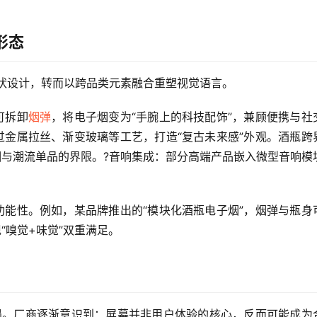
形态
盒状设计，转而以跨品类元素融合重塑视觉语言。
可拆卸
烟弹
，将电子烟变为“手腕上的科技配饰”，兼顾便携与社
金属拉丝、渐变玻璃等工艺，打造“复古未来感”外观。酒瓶跨
与潮流单品的界限。?音响集成：部分高端产品嵌入微型音响模
能性。例如，某品牌推出的“模块化酒瓶电子烟”，烟弹与瓶身
“嗅觉+味觉”双重满足。
遇冷遇。厂商逐渐意识到：屏幕并非用户体验的核心，反而可能成为