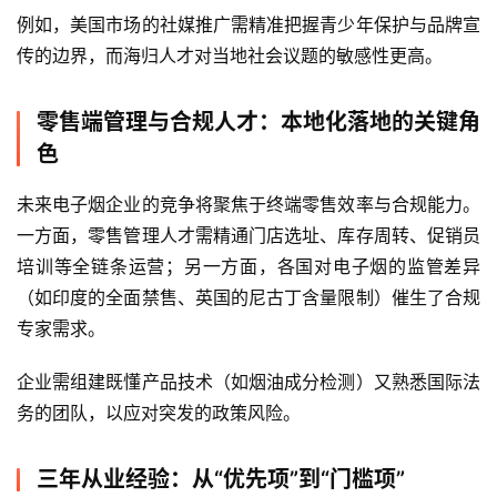
电
例如，美国市场的社媒推广需精准把握青少年保护与品牌宣
子
传的边界，而海归人才对当地社会议题的敏感性更高。
烟
资
零售端管理与合规人才：本地化落地的关键角
讯
色
电
未来电子烟企业的竞争将聚焦于终端零售效率与合规能力。
子
一方面，零售管理人才需精通门店选址、库存周转、促销员
烟
培训等全链条运营；另一方面，各国对电子烟的监管差异
百
科
（如印度的全面禁售、英国的尼古丁含量限制）催生了合规
专家需求。
一
企业需组建既懂产品技术（如烟油成分检测）又熟悉国际法
次
性
务的团队，以应对突发的政策风险。
电
子
三年从业经验：从“优先项”到“门槛项”
烟