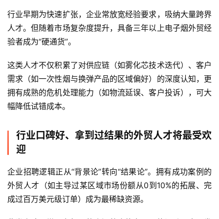
行业早期为快速扩张，企业常放宽经验要求，吸纳大量跨界
电
人才。但随着市场复杂度提升，具备三年以上电子烟外贸经
子
验者成为“硬通货”。
烟
评
这类人才不仅积累了对供应链（如雾化芯技术迭代）、客户
测
需求（如一次性烟与换弹产品的区域偏好）的深度认知，更
拥有成熟的危机处理能力（如物流延误、客户投诉），可大
通
幅降低试错成本。
配
烟
弹
行业口碑好、拿到过结果的外贸人才将最受欢
迎
国
标
企业招聘逻辑正从“背景论”转向“结果论”。拥有成功案例的
系
外贸人才（如主导过某区域市场份额从0到10%的拓展、完
列
成过百万美元级订单）成为最稀缺资源。