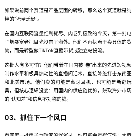
烟
如果说前两个赛道是产品层面的转移，那么这个赛道就是纯
评
粹的“流量迁徙”。
测
在国内互联网流量红利耗尽、内卷到极致的今天，第一批电
通
子烟暴富者把目光投向了海外。他们不再执着于卖具体的货
配
物，而是转型做TikTok直播带货或独立站投流。
烟
弹
这批人有多可怕？他们带着在国内被“卷”出来的先进短视频
制作水平和极具煽动性的直播间话术，直接降维打击东南亚
国
和北美市场。他们卖的可能是蓝牙耳机，也可能是新奇玩
标
具，但核心逻辑没变：用国内的供应链优势，赚取海外市场
系
列
的“认知差”和信息不对称的钱。
03、抓住下一个风口
看完第一批电子烟玩家的浮沉录，你可能会觉得气馁：大佬