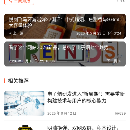
生成海报
0
悦刻飞马环游岩烤27测评：中式烤烟、焦甜香与9.6mL
大容量体验
上一篇
2026 年 5 月 23 日 下午3:24
看了这个网站2026新品，总结了电子烟七个趋势
2026 年 6 月 16 日 上午10:36
下一篇
相关推荐
电子烟研发进入“新周期”：需要重新
构建技术与用户的核心能力
2025 年 9 月 12 日
639
明油换弹、双网双屏、积木设计，