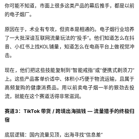
资
你可能不知道，市面上很多这类产品的幕后推手，都是以前
讯
的电子烟厂。
原因在于，术业有专攻，但资本是相通的。电子烟行业培养
电
子
了一大批深谙互联网流量玩法的“投手”。他们知道怎么在抖
烟
音、小红书上找KOL铺量，知道怎么在电商平台上做视觉冲
百
击。
科
现在，他们把这些技能复制到“智能戒指”或“便携式剃须刀”
一
上。这些产品客单价适中、体积小巧便于物流运输，且属于
次
高频复购的健康消费品。用以前卖电子烟一半的狠劲去投
性
流，就能在这个赛道活得非常滋润。
电
子
赛道3：TikTok 带货 / 跨境出海搞钱 — 流量猎手的终极归
烟
宿
电
底层逻辑：国内流量见顶，出海寻找“信息差”
子