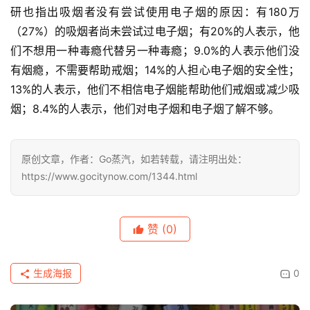
讯
研也指出吸烟者没有尝试使用电子烟的原因：有180万
（27%）的吸烟者尚未尝试过电子烟；有20%的人表示，他
电
们不想用一种毒瘾代替另一种毒瘾；9.0%的人表示他们没
子
有烟瘾，不需要帮助戒烟；14%的人担心电子烟的安全性；
烟
13%的人表示，他们不相信电子烟能帮助他们戒烟或减少吸
百
烟；8.4%的人表示，他们对电子烟和电子烟了解不够。
科
一
原创文章，作者：Go蒸汽，如若转载，请注明出处：
次
https://www.gocitynow.com/1344.html
性
电
子
赞
(0)
烟
电
生成海报
0
子
烟