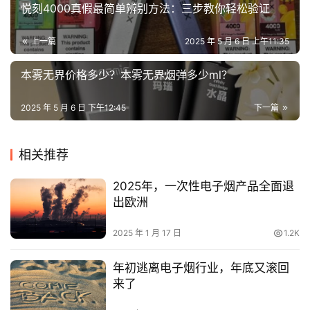
悦刻4000真假最简单辨别方法：三步教你轻松验证
评
测
上一篇
2025 年 5 月 6 日 上午11:35
通
本雾无界价格多少？本雾无界烟弹多少ml？
配
烟
2025 年 5 月 6 日 下午12:45
下一篇
弹
国
相关推荐
标
2025年，一次性电子烟产品全面退
系
出欧洲
列
2025 年 1 月 17 日
1.2K
年初逃离电子烟行业，年底又滚回
来了