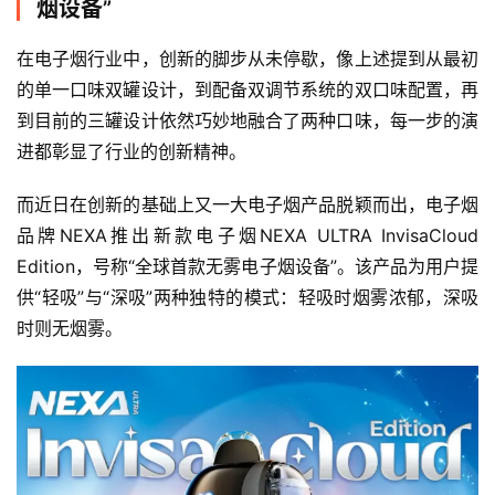
烟设备”
电
子
在电子烟行业中，创新的脚步从未停歇，像上述提到从最初
烟
的单一口味双罐设计，到配备双调节系统的双口味配置，再
百
到目前的三罐设计依然巧妙地融合了两种口味，每一步的演
科
进都彰显了行业的创新精神。
一
而近日在创新的基础上又一大电子烟产品脱颖而出，电子烟
次
品牌NEXA推出新款电子烟NEXA ULTRA InvisaCloud 
性
Edition，号称“全球首款无雾电子烟设备”。该产品为用户提
电
供“轻吸”与“深吸”两种独特的模式：轻吸时烟雾浓郁，深吸
子
烟
时则无烟雾。
电
子
烟
评