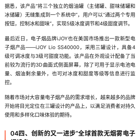
据悉，该产品“将三个独立的烟油罐（主储罐、甜味储罐和
冰储罐）无缝集成到一个系统中”，用户可以“通过两个专用
按钮，控制冰和甜味”，实现5级冰度调节和4级甜度调节。
最后近日，电子烟品牌iJOY也在美国市场推出一款新型电
子烟产品——iJOY Lio SS40000，采用三罐设计，具备4
级可调冰度与3级可甜度功能。该产品在外观设计配备了当
前较为流行的3D曲面式侧面屏幕，除了可用于显示电池电
量、烟油剩余量外，也可对冰度和甜度等级等信息进行监
控。
随着市场对大容量电子烟产品的需求增长，越来越多的品牌
电
开始将目光定位在三罐设计的产品上，以满足消费者对持久
子
使用和多样化口味体验的期待。
烟
资
讯
04四、创新的又一进步“全球首款无烟雾电子