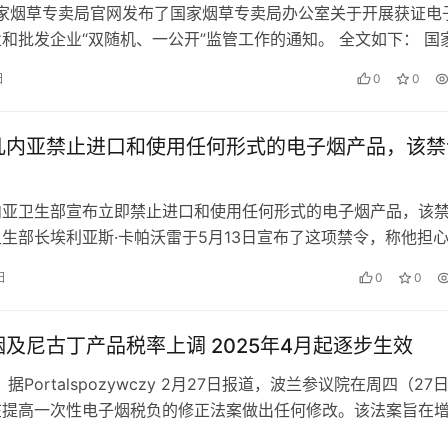
国家烟草专卖局官网发布了国家烟草专卖局办公室关于开展获证电
和批发企业“双随机、一公开”监管工作的通知。 全文如下： 国
公室关于开展获证电子…
日
0
0
几内亚禁止进口和使用任何形式的电子烟产品，该禁
内亚卫生部宣布立即禁止进口和使用任何形式的电子烟产品，该
生部长埃利亚斯·卡帕沃雷于5月13日宣布了这项禁令，称他担
11至17岁人群的影响。…
日
0
0
及尼古丁产品税率上调 2025年4月起逐步生效
据Portalspozywczy 2月27日报道，波兰参议院在周四（27
在提高一次性电子烟税负的修正法案做出任何修改。该法案旨在
烟的税收，…