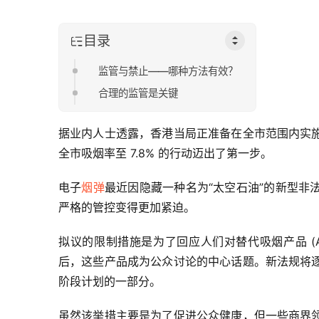
目录
监管与禁止——哪种方法有效？
合理的监管是关键
据业内人士透露，香港当局正准备在全市范围内实
全市吸烟率至 7.8% 的行动迈出了第一步。
电子
烟弹
最近因隐藏一种名为“太空石油”的新型非
严格的管控变得更加紧迫。
拟议的限制措施是为了回应人们对替代吸烟产品 (A
后，这些产品成为公众讨论的中心话题。新法规将
阶段计划的一部分。
虽然该举措主要是为了促进公众健康，但一些商界