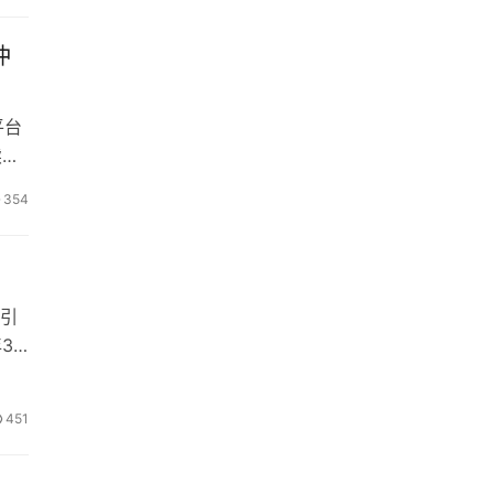
冲
平台
续施
354
忧
对引
3
451