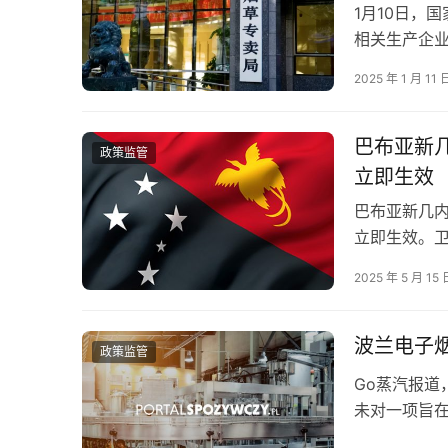
1月10日，
相关生产企业
草专卖局办
2025 年 1 月 11 
巴布亚新
政策监管
立即生效
巴布亚新几
立即生效。卫
草制品对该国
2025 年 5 月 15 
波兰电子烟
政策监管
Go蒸汽报道，
未对一项旨
一次性电子