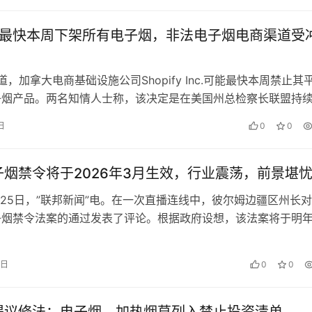
fy或最快本周下架所有电子烟，非法电子烟电商渠道受
s报道，加拿大电商基础设施公司Shopify Inc.可能最快本周禁止其
子烟产品。两名知情人士称，该决定是在美国州总检察长联盟持
相关执法行…
 日
0
0
烟禁令将于2026年3月生效，行业震荡，前景堪
月25日，”联邦新闻”电。在一次直播连线中，彼尔姆边疆区州长
子烟禁令法案的通过发表了评论。根据政府设想，该法案将于明年
 日
0
0
提议修法：电子烟、加热烟草列入禁止投资清单