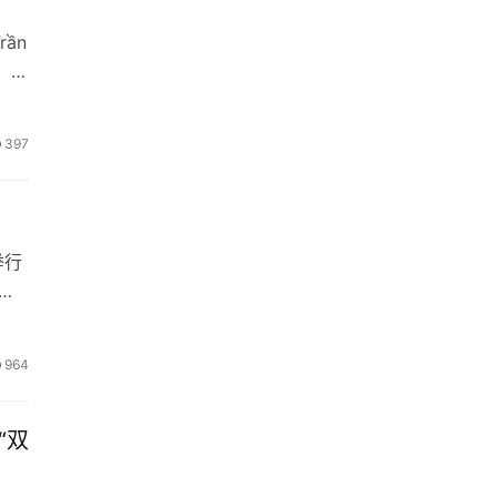
ần
行。会
397
举行
家
964
“双