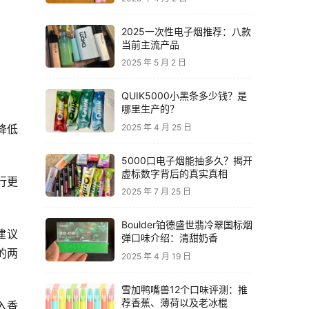
2025一次性电子烟推荐：八款
当前主流产品
2025 年 5 月 2 日
QUIK5000小黑条多少钱？是
哪里生产的？
2025 年 4 月 25 日
降低
5000口电子烟能抽多久？揭开
虚标数字背后的真实真相
行更
2025 年 7 月 25 日
Boulder铂德盛世翡冷翠国标烟
建议
弹口味介绍：清甜奶香
的两
2025 年 4 月 19 日
雪加鸭嘴兽12个口味评测：推
荐香蕉、薄荷以及老冰棍
入香