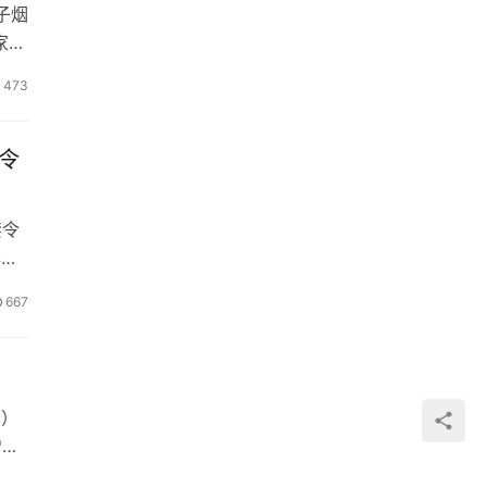
子烟
家烟
473
令
禁令
心烟
667
日）
增加