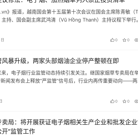
hoi.vn》报道，越南国会第十五届第十次会议在国会主席陈青敏（Tr
ẫn）主持、国会副主席武鸿清（Vũ Hồng Thanh）主持议程下举
0 日
0
0
管风暴升级，两家头部烟油企业停产整顿在即
月以来，电子烟行业监管动态持续引发关注。继国家烟草专卖局在
新闻发布会上释放“严监管”信号后，行业内再传重要动向——两
烟油）领域占据头部地位的…
 日
0
0
专卖局：将开展获证电子烟相关生产企业和批发企业
公开”监管工作