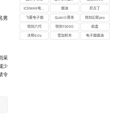
ICEMAX电子烟
烟油
尼古丁
名男
飞雾电子烟
Quiki小黑条
悦刻幻影pro
悦刻六代
悦刻15000
崧盒
冰熊6.0s
雪加积木
电子烟烟油
则采
减少
禁令