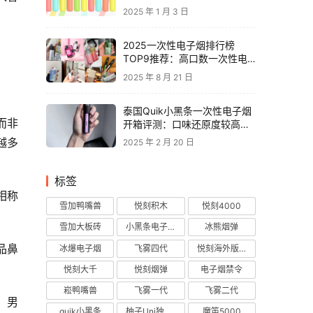
2025 年 1 月 3 日
2025一次性电子烟排行榜
TOP9推荐：高口数一次性电
子烟对比，性价比电子烟品牌
2025 年 8 月 21 日
推荐
泰国Quik小黑条一次性电子烟
而非
开箱评测：口味还原度较高，
层次丰富
越多
2025 年 2 月 20 日
标签
相称
雪加鸭嘴兽
悦刻积木
悦刻4000
雪加大板砖
小黑条电子烟
冰熊烟弹
品鼻
冰爆电子烟
飞雾四代
悦刻海外版烟弹
悦刻大千
悦刻烟弹
电子烟禁令
崧鸭嘴兽
飞雾一代
飞雾二代
，男
quik小黑条
柚子Uni独角兽
魔笛5000