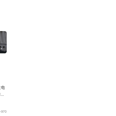
性电
的污
970