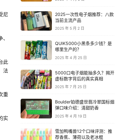
受尼
2025一次性电子烟推荐：八款
当前主流产品
2025 年 5 月 2 日
争、
QUIK5000小黑条多少钱？是
哪里生产的？
2025 年 4 月 25 日
台此
，法
5000口电子烟能抽多久？揭开
虚标数字背后的真实真相
2025 年 7 月 25 日
次重
Boulder铂德盛世翡冷翠国标烟
弹口味介绍：清甜奶香
2025 年 4 月 19 日
的实
雪加鸭嘴兽12个口味评测：推
荐香蕉、薄荷以及老冰棍