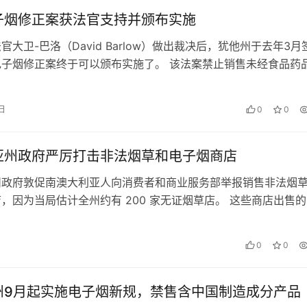
子烟修正案获法官支持并颁布实施
官大卫-巴洛（David Barlow）做出裁决后，犹他州于去年3月
电子烟修正案终于可以颁布实施了。 该法案禁止销售未经食品药
仍在审批的烟草…
 日
0
0
亚州政府严厉打击非法烟草和电子烟商店
州政府敦促南澳大利亚人向消费者和商业服务部举报销售非法烟
，因为当局估计全州约有 200 家无证烟草店。 这些商店出售
是从海外进口的，由于缺乏…
0
0
州9月起实施电子烟新规，禁售含中国制造成分产品