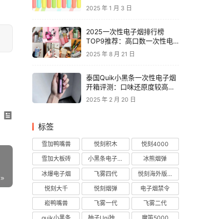
2025 年 1 月 3 日
2025一次性电子烟排行榜
TOP9推荐：高口数一次性电
子烟对比，性价比电子烟品牌
2025 年 8 月 21 日
推荐
泰国Quik小黑条一次性电子烟
开箱评测：口味还原度较高，
层次丰富
2025 年 2 月 20 日
标签
雪加鸭嘴兽
悦刻积木
悦刻4000
雪加大板砖
小黑条电子烟
冰熊烟弹
冰爆电子烟
飞雾四代
悦刻海外版烟弹
悦刻大千
悦刻烟弹
电子烟禁令
崧鸭嘴兽
飞雾一代
飞雾二代
quik小黑条
柚子Uni独角兽
魔笛5000