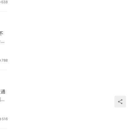
638
不
于关
788
，通
烟。
516