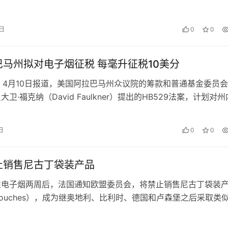
（民主党-瓦切里）发起的…
 日
0
0
马州拟对电子烟征税 每毫升征税10美分
rter 4月10日报道，美国阿拉巴马州众议院的筹款和普通基金委员
卫·福克纳（David Faulkner）提出的HB529法案，计划对州
 日
0
0
止销售尼古丁袋装产品
性电子烟两周后，法国通知欧盟委员会，将禁止销售尼古丁袋装
ne pouches），成为继奥地利、比利时、德国和卢森堡之后采取类
。 “法国的…