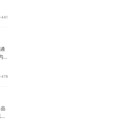
441
会通
内
478
产品
似措