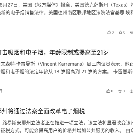
5年8月27日，美国《地方媒体》报道，美国德克萨斯州（Texas）
施新的电子烟销售法律。美国德州南区联邦地区法院法官基思·埃
…
0
0
打击吸烟和电子烟，年龄限制或提高至21岁
森特·卡雷曼斯（Vincent Karremans）周三向议员表示，他
烟和电子烟的法定年龄从 18 岁提高到 21 岁的方案。 卡雷曼斯
…
 日
0
0
那州将通过法案全面改革电子烟税
道：路易斯安那州立法者正在推进一项立法，该立法将显著改变该
的征税方式，可能会提高用户的价格并增加公共服务的收入。 由