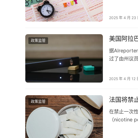
员肯·布拉斯
2025 年 4 月 23
美国阿拉巴
政策监管
据Alrepo
过了由州议员大
销售的“…
2025 年 4 月 12
法国将禁
政策监管
在禁止一次
（nicoti
施的国家之一