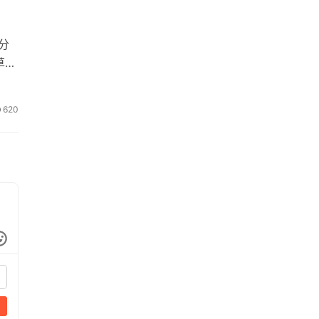
分
草控
620