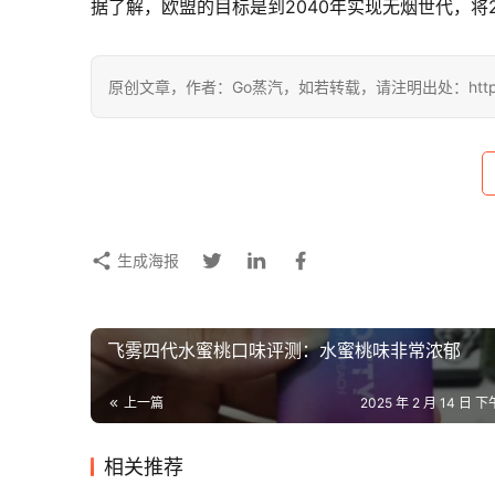
据了解，欧盟的目标是到2040年实现无烟世代，将
原创文章，作者：Go蒸汽，如若转载，请注明出处：https://www
生成海报
飞雾四代水蜜桃口味评测：水蜜桃味非常浓郁
上一篇
2025 年 2 月 14 日 下
相关推荐