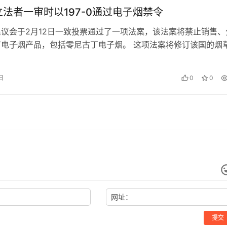
法者一审时以197-0通过电子烟禁令
议会于2月12日一致投票通过了一项法案，该法案将禁止销售、
有电子烟产品，包括零尼古丁电子烟。 这项法案将修订该国的烟
加利亚新闻社报道，该法案在…
 日
0
0
网址：
提交