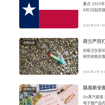
要点 202
9月1日起实
（Keith Ellis
2025 年 9 月 1 日
荷兰严厉
政策监管
初级卫生部长文
研究将购买香
启动打击青少
2025 年 3 月 13
路易斯安
政策监管
Go蒸汽报
电子烟产品