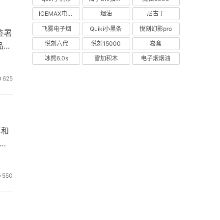
ICEMAX电子烟
烟油
尼古丁
飞雾电子烟
Quiki小黑条
悦刻幻影pro
签署
悦刻六代
悦刻15000
崧盒
品管
冰熊6.0s
雪加积木
电子烟烟油
625
草和
的大
550