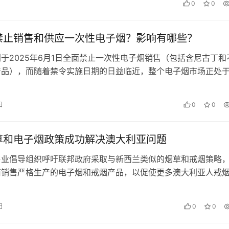
日
0
0
禁止销售和供应一次性电子烟？影响有哪些？
于2025年6月1日全面禁止一次性电子烟销售（包括含尼古丁和
产品），而随着禁令实施日期的日益临近，整个电子烟市场正处
点，行业内各方的目光都聚焦…
日
0
0
草和电子烟政策成功解决澳大利亚问题
售业倡导组织呼吁联邦政府采取与新西兰类似的烟草和戒烟策略
商销售严格生产的电子烟和戒烟产品，以促使更多澳大利亚人戒
的《每日电讯报》采访中，新西…
日
0
0