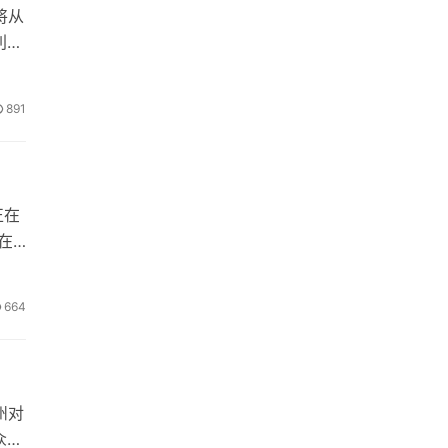
将从
利森
891
正在
在
664
州对
众议