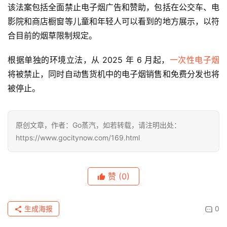
该法案包括全面禁止电子烟广告和赞助，包括在公交车、电
讯
影院和商店橱窗等儿童和年轻人可以看到的地方展示，以符
合目前的烟草限制规定。
电
子
根据单独的环境立法，从 2025 年 6 月起，
一次性电子烟
烟
百
将被禁止，同时自动售货机中的电子烟销售和免费分发也将
科
被停止。
一
次
原创文章，作者：Go蒸汽，如若转载，请注明出处：
性
https://www.gocitynow.com/169.html
电
子
烟
赞
(0)
电
生成海报
0
子
烟