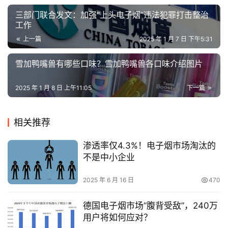
评
三部门联合发文：加强“上头电子烟”违法犯罪打击整治
测
工作
上一篇
2025 年 1 月 7 日 下午5:31
通
配
雪加鸭嘴兽有哪些口味？雪加鸭嘴兽各口味介绍图片
烟
弹
2025 年 1 月 8 日 上午11:05
下一篇
国
相关推荐
标
系
渗透率仅4.3%！电子烟市场淘汰的
列
不是中小企业
2025 年 6 月 16 日
470
德国电子烟市场“腹背受敌”，240万
用户将如何应对？