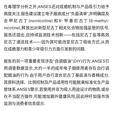
电
子
在毒理学分析之外,ANSES还对成瘾机制与产品吸引力给予
烟
高度关注.报告建议建立电子烟液成分”负面清单”,并明确提及
资
去甲尼古丁(nornicotine)和6-甲基尼古丁(6-methyl-
讯
nicotine),释放出对新型尼古丁相关化合物加强监管的信号.
报告还提出,应持续监测技术创新——包括尼古丁盐等高效
电
尼古丁递送技术——因为其可能改变尼古丁吸收方式,从而
子
在成瘾潜力和青少年吸引力方面引发新的问题.
烟
百
报告的另一项重要发现涉及”自调烟油”(DIY)行为.ANSES引
科
用调查数据显示,大约一半的成年电子烟使用者存在自行调
配烟油的行为.由于用户自行混合尼古丁基底液与香精成分,
一
其原料选择、比例控制及产品适用性可能脱离标准化生产监
次
性
管体系.ANSES警示,若使用并非为吸入用途设计的物质,或存
电
在不当配方操作,可能增加额外健康风险,因此呼吁加强市场
子
监测与消费者信息提示.
烟