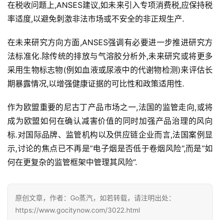
在税收问题上,ANSES建议,如未来引入专项消费税,应保持税
电
率适度,以避免刺激非法市场或不安全的非正规生产.
子
烟
在未来研究方向方面,ANSES强调有必要进一步推进研究方
评
法标准化.除传统的排放与气溶胶分析外,未来研究或将更多
测
采用生物标志物(例如血液或尿液中的代谢物检测)来评估长
期暴露情况,以增强健康证据的可比性和政策适用性.
通
配
作为欧盟重要的尼古丁产品市场之一,法国的监管走向,或将
烟
成为欧盟如何在确认减害价值的同时加强产品治理的风向
弹
标.对国际品牌、监管机构以及供应链企业而言,法国案例显
示,讨论的焦点已不再是”电子烟是否低于卷烟风险”,而是”如
国
何在更复杂的监管框架中管理其风险”.
标
系
列
原创文章，作者：Go蒸汽，如若转载，请注明出处：
https://www.gocitynow.com/3022.html