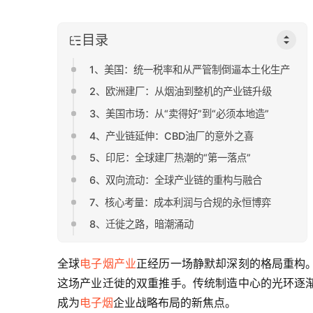
目录
1、美国：统一税率和从严管制倒逼本土化生产
2、欧洲建厂：从烟油到整机的产业链升级
3、美国市场：从“卖得好”到“必须本地造”
4、产业链延伸：CBD油厂的意外之喜
5、印尼：全球建厂热潮的“第一落点”
6、双向流动：全球产业链的重构与融合
7、核心考量：成本利润与合规的永恒博弈
8、迁徙之路，暗潮涌动
全球
电子烟产业
正经历一场静默却深刻的格局重构
这场产业迁徙的双重推手。传统制造中心的光环逐
成为
电子烟
企业战略布局的新焦点。