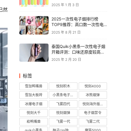
2025 年 1 月 3 日
已然
2025一次性电子烟排行榜
TOP9推荐：高口数一次性电
子烟对比，性价比电子烟品牌
2025 年 8 月 21 日
推荐
泰国Quik小黑条一次性电子烟
开箱评测：口味还原度较高，
层次丰富
2025 年 2 月 20 日
标签
雪加鸭嘴兽
悦刻积木
悦刻4000
雪加大板砖
小黑条电子烟
冰熊烟弹
冰爆电子烟
飞雾四代
悦刻海外版烟弹
悦刻大千
悦刻烟弹
电子烟禁令
崧鸭嘴兽
飞雾一代
飞雾二代
quik小黑条
柚子Uni独角兽
魔笛5000