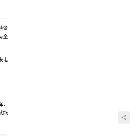
续攀
与全
来电
择，
就能