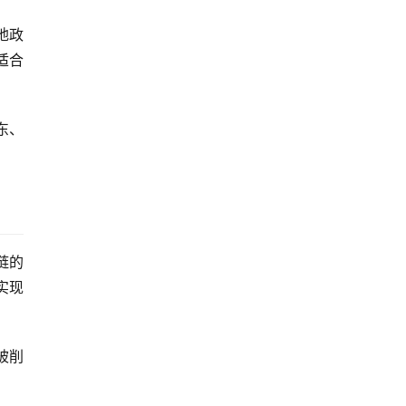
地政
适合
东、
链的
实现
被削