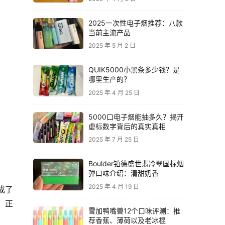
2025一次性电子烟推荐：八款
当前主流产品
2025 年 5 月 2 日
QUIK5000小黑条多少钱？是
哪里生产的？
2025 年 4 月 25 日
5000口电子烟能抽多久？揭开
虚标数字背后的真实真相
2025 年 7 月 25 日
Boulder铂德盛世翡冷翠国标烟
弹口味介绍：清甜奶香
2025 年 4 月 19 日
成了
，正
雪加鸭嘴兽12个口味评测：推
荐香蕉、薄荷以及老冰棍