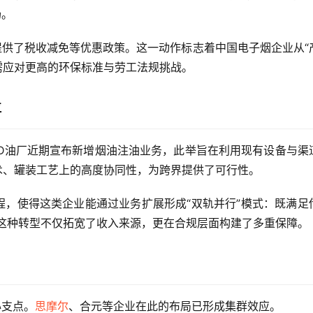
场。
供了税收减免等优惠政策。这一动作标志着中国电子烟企业从“
着需应对更高的环保标准与劳工法规挑战。
喜
D油厂近期宣布新增烟油注油业务，此举旨在利用现有设备与渠
术、罐装工艺上的高度协同性，为跨界提供了可行性。
程，使得这类企业能通过业务扩展形成“双轨并行”模式：既满足
。这种转型不仅拓宽了收入来源，更在合规层面构建了多重保障。
心支点。
思摩尔
、合元等企业在此的布局已形成集群效应。