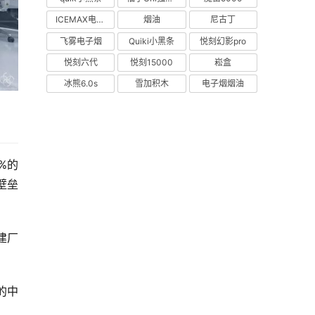
ICEMAX电子烟
烟油
尼古丁
飞雾电子烟
Quiki小黑条
悦刻幻影pro
悦刻六代
悦刻15000
崧盒
冰熊6.0s
雪加积木
电子烟烟油
%的
壁垒
建厂
的中