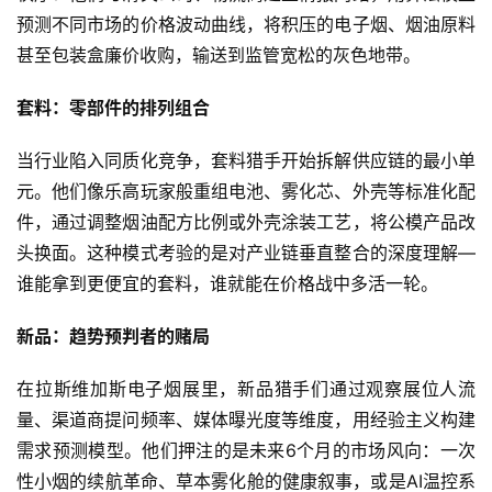
预测不同市场的价格波动曲线，将积压的电子烟、烟油原料
甚至包装盒廉价收购，输送到监管宽松的灰色地带。
套料：零部件的排列组合
当行业陷入同质化竞争，套料猎手开始拆解供应链的最小单
元。他们像乐高玩家般重组电池、雾化芯、外壳等标准化配
件，通过调整烟油配方比例或外壳涂装工艺，将公模产品改
头换面。这种模式考验的是对产业链垂直整合的深度理解—
谁能拿到更便宜的套料，谁就能在价格战中多活一轮。
新品：趋势预判者的赌局
在拉斯维加斯电子烟展里，新品猎手们通过观察展位人流
量、渠道商提问频率、媒体曝光度等维度，用经验主义构建
需求预测模型。他们押注的是未来6个月的市场风向：一次
性小烟的续航革命、草本雾化舱的健康叙事，或是AI温控系