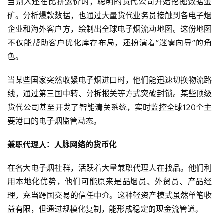
当别人还在比拼运价时，聪明的货代公司开始挖掘数据金
烟
矿。分析爆款数据，也通过大量货代业务员接触到各电子烟
资
企业和海外客户方，绘制出全球电子烟流动地图。这份地图
讯
不仅能帮助客户优化库存布局，还扮演着”迷雾向导”的角
色。
电
子
当某些国家突然收紧电子烟进口时，他们能迅速切换物流路
烟
百
线，通过第三国中转、分拆报关等方式突破封锁。某些顶级
科
货代公司甚至开发了智能清关系统，实时监控全球120个主
要港口的电子烟监管动态。
一
次
兼职代理人：人脉网络的货币化
性
电
在各大电子烟社群，活跃着大量兼职代理人在找品。他们利
子
用本地化优势，他们可能原来是品烟员、外贸员、产品经
烟
理，充当跨国交易的信任中介。这种轻资产模式虽然单笔收
益有限，但通过规模化复制，能形成稳定的现金流管道。
电