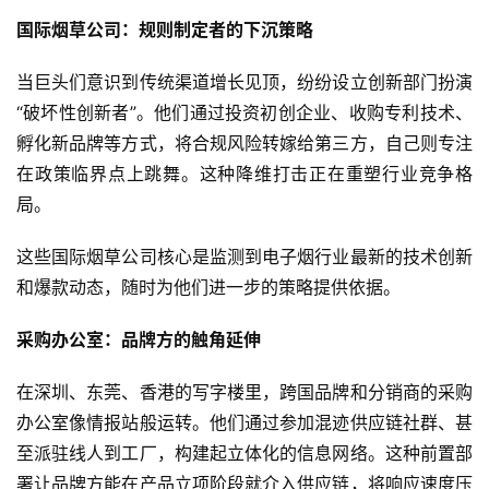
子
国际烟草公司：规则制定者的下沉策略
烟
评
当巨头们意识到传统渠道增长见顶，纷纷设立创新部门扮演
测
“破坏性创新者”。他们通过投资初创企业、收购专利技术、
孵化新品牌等方式，将合规风险转嫁给第三方，自己则专注
通
在政策临界点上跳舞。这种降维打击正在重塑行业竞争格
配
局。
烟
弹
这些国际烟草公司核心是监测到电子烟行业最新的技术创新
和爆款动态，随时为他们进一步的策略提供依据。
国
标
采购办公室：品牌方的触角延伸
系
列
在深圳、东莞、香港的写字楼里，跨国品牌和分销商的采购
办公室像情报站般运转。他们通过参加混迹供应链社群、甚
至派驻线人到工厂，构建起立体化的信息网络。这种前置部
署让品牌方能在产品立项阶段就介入供应链，将响应速度压