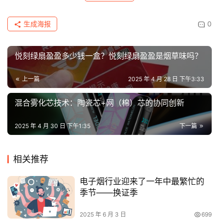
生成海报
0
悦刻绿扇盈盈多少钱一盒？悦刻绿扇盈盈是烟草味吗？
上一篇
2025 年 4 月 28 日 下午3:33
混合雾化芯技术：陶瓷芯+网（棉）芯的协同创新
2025 年 4 月 30 日 下午1:35
下一篇
相关推荐
电子烟行业迎来了一年中最繁忙的
季节——换证季
2025 年 6 月 3 日
699