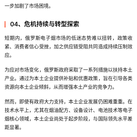
一步加剧了市场困境。
电
子
烟
04、危机持续与转型探索
评
测
短期内，俄罗斯电子烟市场的低迷态势难以扭转，政策收
紧、消费者信心受挫，加之供应链受阻共同造成持续压制效
通
应。
配
烟
为应对市场变化，俄罗斯政府采取了一系列措施以扶持本土
弹
产业。通过为本土企业提供补贴和优惠政策，旨在引导各类
资源向本土企业倾斜，从而增强本土产业的竞争力。
国
标
然而，即使有政府大力支持，本土企业发展仍困难重重。在
系
技术水平上，尤其在烟油配方、设备设计、电池技术等电子
列
烟核心领域，本土企业尚处于起步阶段，与国际领先水平差
距显著。