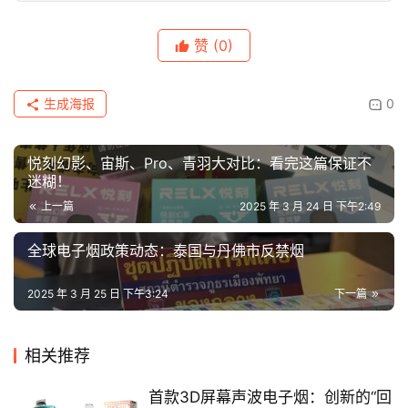
赞
(0)
生成海报
0
悦刻幻影、宙斯、Pro、青羽大对比：看完这篇保证不
迷糊！
上一篇
2025 年 3 月 24 日 下午2:49
全球电子烟政策动态：泰国与丹佛市反禁烟
2025 年 3 月 25 日 下午3:24
下一篇
相关推荐
首款3D屏幕声波电子烟：创新的“回