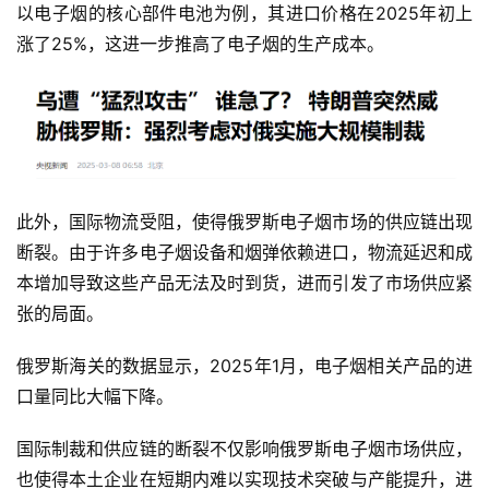
以电子烟的核心部件电池为例，其进口价格在2025年初上
子
涨了25%，这进一步推高了电子烟的生产成本。
烟
资
讯
电
子
烟
此外，国际物流受阻，使得俄罗斯电子烟市场的供应链出现
百
断裂。由于许多电子烟设备和烟弹依赖进口，物流延迟和成
科
本增加导致这些产品无法及时到货，进而引发了市场供应紧
张的局面。
一
次
俄罗斯海关的数据显示，2025年1月，电子烟相关产品的进
性
口量同比大幅下降。
电
子
国际制裁和供应链的断裂不仅影响俄罗斯电子烟市场供应，
烟
也使得本土企业在短期内难以实现技术突破与产能提升，进