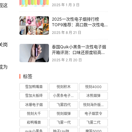
观这
2025 年 1 月 3 日
2025一次性电子烟排行榜
TOP9推荐：高口数一次性电
子烟对比，性价比电子烟品牌
2025 年 8 月 21 日
推荐
关岗
泰国Quik小黑条一次性电子烟
开箱评测：口味还原度较高，
层次丰富
2025 年 2 月 20 日
成为
标签
雪加鸭嘴兽
悦刻积木
悦刻4000
雪加大板砖
小黑条电子烟
冰熊烟弹
冰爆电子烟
飞雾四代
悦刻海外版烟弹
悦刻大千
悦刻烟弹
电子烟禁令
崧鸭嘴兽
飞雾一代
飞雾二代
quik小黑条
柚子Uni独角兽
魔笛5000