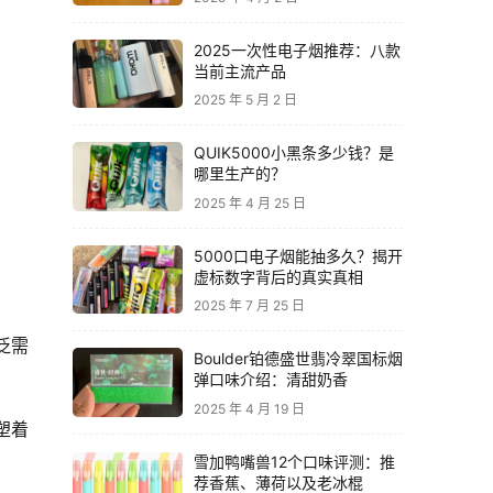
2025一次性电子烟推荐：八款
当前主流产品
2025 年 5 月 2 日
QUIK5000小黑条多少钱？是
哪里生产的？
2025 年 4 月 25 日
5000口电子烟能抽多久？揭开
虚标数字背后的真实真相
2025 年 7 月 25 日
泛需
Boulder铂德盛世翡冷翠国标烟
弹口味介绍：清甜奶香
2025 年 4 月 19 日
塑着
雪加鸭嘴兽12个口味评测：推
荐香蕉、薄荷以及老冰棍