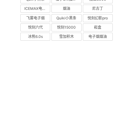
ICEMAX电子烟
烟油
尼古丁
飞雾电子烟
Quiki小黑条
悦刻幻影pro
悦刻六代
悦刻15000
崧盒
冰熊6.0s
雪加积木
电子烟烟油