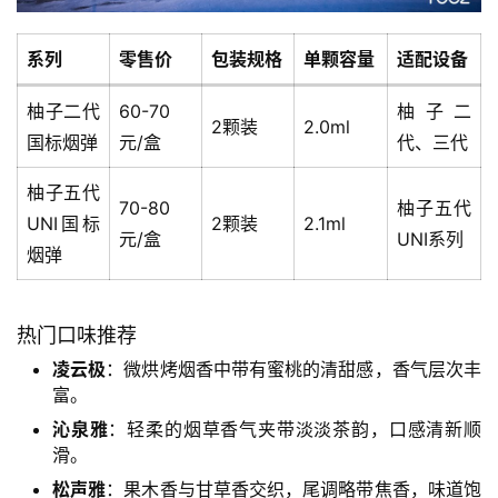
系列
零售价
包装规格
单颗容量
适配设备
柚子二代
60-70
柚子二
2颗装
2.0ml
国标烟弹
元/盒
代、三代
柚子五代
70-80
柚子五代
UNI国标
2颗装
2.1ml
元/盒
UNI系列
烟弹
热门口味推荐
凌云极
：微烘烤烟香中带有蜜桃的清甜感，香气层次丰
富。
沁泉雅
：轻柔的烟草香气夹带淡淡茶韵，口感清新顺
滑。
松声雅
：果木香与甘草香交织，尾调略带焦香，味道饱