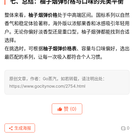
七、总结：柚子烟弹价格与口味的完美平衡
整体来看，
柚子烟弹价格
处于中高端区间。国标系列以自然
香气和稳定体验著称，海外版以浓郁果香和冰感吸引年轻用
户。无论你偏好淡香型还是重口型，柚子烟弹都能找到合适
选择。
在挑选时，可根据
柚子烟弹价格表
、容量与口味偏好，选出
最匹配的系列，让每一次吸入都符合个人习惯。
原创文章，作者：Go蒸汽，如若转载，请注明出处：
https://www.gocitynow.com/2754.html
赞
(0)
生成海报
0