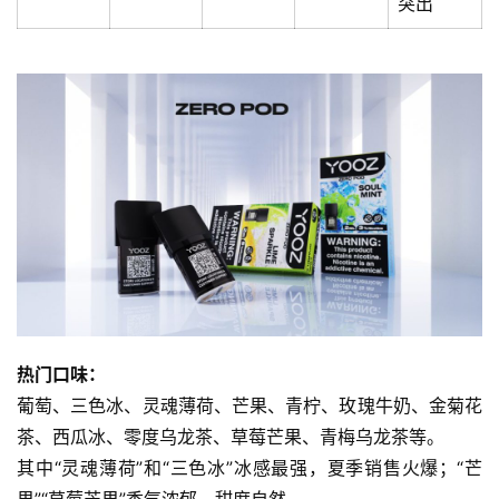
突出
热门口味：
葡萄、三色冰、灵魂薄荷、芒果、青柠、玫瑰牛奶、金菊花
电
茶、西瓜冰、零度乌龙茶、草莓芒果、青梅乌龙茶等。
子
其中“灵魂薄荷”和“三色冰”冰感最强，夏季销售火爆；“芒
烟
资
果”“草莓芒果”香气浓郁，甜度自然。