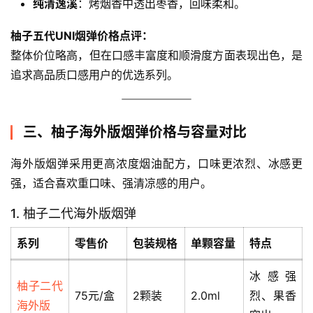
纯清逸溪
：烤烟香中透出枣香，回味柔和。
柚子五代UNI烟弹价格点评：
整体价位略高，但在口感丰富度和顺滑度方面表现出色，是
追求高品质口感用户的优选系列。
三、柚子海外版烟弹价格与容量对比
海外版烟弹采用更高浓度烟油配方，口味更浓烈、冰感更
强，适合喜欢重口味、强清凉感的用户。
1. 柚子二代海外版烟弹
系列
零售价
包装规格
单颗容量
特点
冰感强
柚子二代
75元/盒
2颗装
2.0ml
烈、果香
海外版