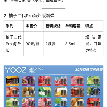
讯
2. 柚子二代Pro海外版烟弹
电
子
系列
零售价
包装规格
单颗容量
特点
烟
百
柚子二代
烟油更
科
Pro海外
90元/盒
2颗装
3.5ml
足，口味
版
更持久
一
次
性
电
子
烟
电
子