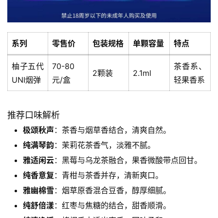
系列
零售价
包装规格
单颗容量
特点
柚子五代
70-80
茶香系、
2颗装
2.1ml
UNI烟弹
元/盒
轻果香系
推荐口味解析
极颂秋声
：茶香与烟草香结合，清爽自然。
纯满琴韵
：茉莉花茶香气，淡雅不腻。
雅适闲云
：黑莓与乌龙茶融合，果香微酸带点回甘。
纯香意复
：青柑与茶香并存，清新爽口。
雅幽棉雪
：烟草原香混合豆香，醇厚细腻。
纯舒倍漾
：红枣与焦糖的结合，甜香顺滑。