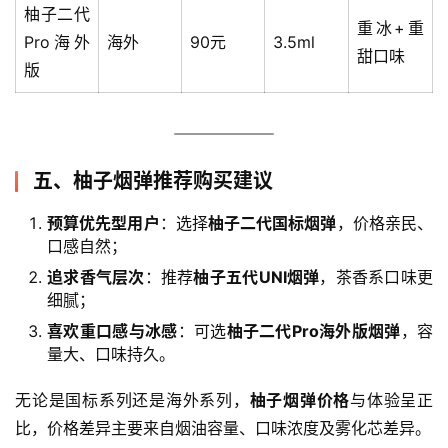
柚子二代
重冰+重
Pro海外
海外
90元
3.5ml
甜口味
版
五、柚子烟弹推荐购买建议
预算优先型用户
：选择
柚子二代国标烟弹
，价格亲民、
口感自然；
追求香气层次
：推荐
柚子五代UNI烟弹
，茶香系口味更
细腻；
喜欢重口感与冰感
：可选
柚子二代Pro海外版烟弹
，容
量大、口味持久。
无论是国标系列还是海外系列，
柚子烟弹价格
与体验呈正
比，价格差异主要来自烟油容量、口味浓度及雾化芯差异。