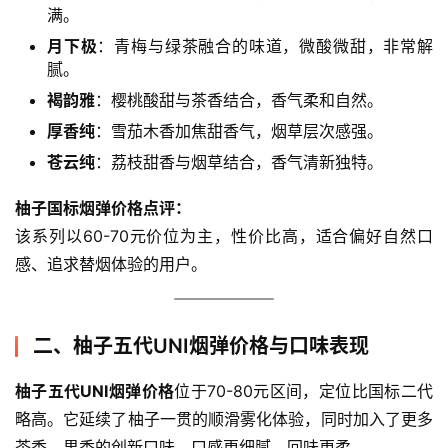
满。
月下极
：青梅与绿茶融合的味道，微酸微甜，非常解
腻。
褐韵雅
：樱桃酸甜与茶香结合，香气柔和自然。
厚香纯
：雪茄木香加焦甜香气，烟草层次感强。
苍云纯
：荔枝甜香与烟草结合，香气清新独特。
柚子国标烟弹价格点评：
该系列以60-70元价位为主，性价比高，适合偏好自然口
感、追求替烟体验的用户。
二、柚子五代UNI烟弹价格与口味表现
柚子五代UNI烟弹价格
位于70-80元区间，定位比国标二代
略高。它延续了柚子一贯的顺滑雾化体验，同时加入了更多
茶香、果香的创新口味，口感更细腻、回味更柔。