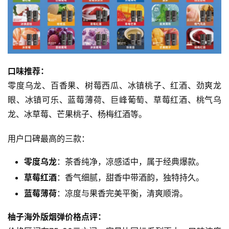
烟
评
测
通
配
口味推荐：
烟
零度乌龙、百香果、树莓西瓜、冰镇桃子、红酒、劲爽龙
弹
眼、冰镇可乐、蓝莓薄荷、巨峰葡萄、草莓红酒、桃气乌
龙、冰草莓、芒果桃子、杨梅红酒等。
国
标
用户口碑最高的三款：
系
列
零度乌龙
：茶香纯净，凉感适中，属于经典爆款。
草莓红酒
：香气细腻，甜香中带酒韵，独特持久。
蓝莓薄荷
：凉度与果香完美平衡，清爽顺滑。
柚子海外版烟弹价格点评：