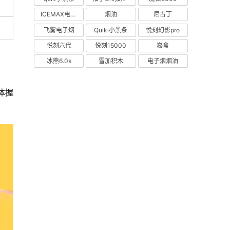
ICEMAX电子烟
烟油
尼古丁
飞雾电子烟
Quiki小黑条
悦刻幻影pro
悦刻六代
悦刻15000
崧盒
冰熊6.0s
雪加积木
电子烟烟油
体握