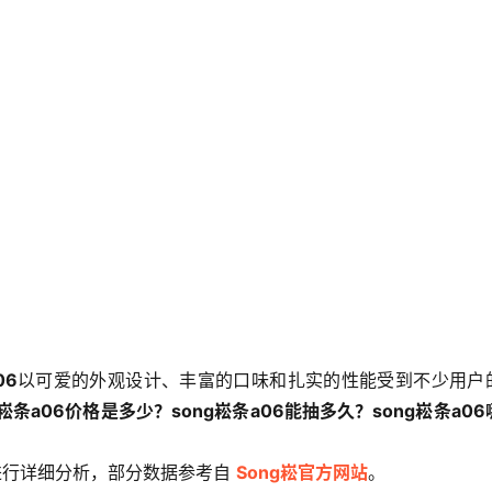
06
以可爱的外观设计、丰富的口味和扎实的性能受到不少用户
g崧条a06价格是多少？song崧条a06能抽多久？song崧条a0
行详细分析，部分数据参考自 
Song崧官方网站
。