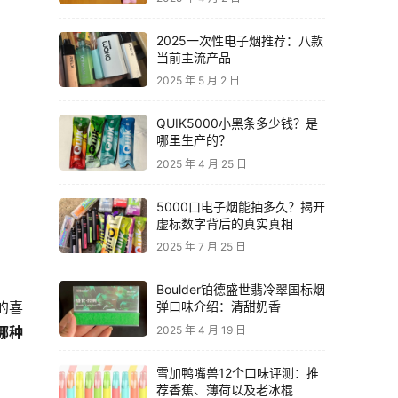
2025一次性电子烟推荐：八款
当前主流产品
2025 年 5 月 2 日
QUIK5000小黑条多少钱？是
哪里生产的？
2025 年 4 月 25 日
5000口电子烟能抽多久？揭开
虚标数字背后的真实真相
2025 年 7 月 25 日
Boulder铂德盛世翡冷翠国标烟
弹口味介绍：清甜奶香
的喜
2025 年 4 月 19 日
6哪种
雪加鸭嘴兽12个口味评测：推
荐香蕉、薄荷以及老冰棍