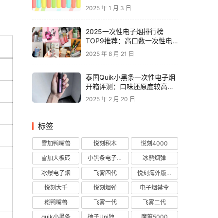
2025 年 1 月 3 日
2025一次性电子烟排行榜
TOP9推荐：高口数一次性电
子烟对比，性价比电子烟品牌
2025 年 8 月 21 日
推荐
泰国Quik小黑条一次性电子烟
开箱评测：口味还原度较高，
层次丰富
2025 年 2 月 20 日
标签
雪加鸭嘴兽
悦刻积木
悦刻4000
雪加大板砖
小黑条电子烟
冰熊烟弹
冰爆电子烟
飞雾四代
悦刻海外版烟弹
悦刻大千
悦刻烟弹
电子烟禁令
崧鸭嘴兽
飞雾一代
飞雾二代
quik小黑条
柚子Uni独角兽
魔笛5000