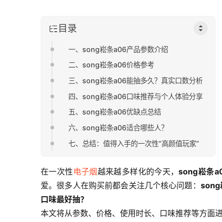
目录
一、song崧条a06产品参数介绍
二、song崧条a06价格参考
三、song崧条a06能抽多久？真实口数分析
四、song崧条a06口味推荐与个人体验分享
五、song崧条a06优缺点总结
六、song崧条a06适合哪些人？
七、总结：值得入手的一次性“高颜值玩家”
在一次性
电子烟
越来越多样化的今天，
song崧条a
爱。很多人在购买前都会关注几个核心问题：
son
口味最好抽？
本文将从参数、价格、使用时长、口味推荐等方面进