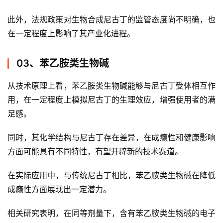
此外，法规政策对生物合成尼古丁的监管态度尚不明确，也
通
在一定程度上影响了其产业化进程。
配
烟
弹
03、苯乙胺类生物碱
国
从技术原理上看，苯乙胺类生物碱能够与尼古丁受体相互作
标
用，在一定程度上模拟尼古丁的生理效应，增强使用者的满
系
足感。
列
同时，其化学结构与尼古丁存在差异，在成瘾性和健康影响
方面可能具有不同特性，有望开辟新的技术赛道。
在实际应用中，与传统尼古丁相比，苯乙胺类生物碱在降低
成瘾性方面展现出一定潜力。
相关研究表明，在同等剂量下，含有苯乙胺类生物碱的电子