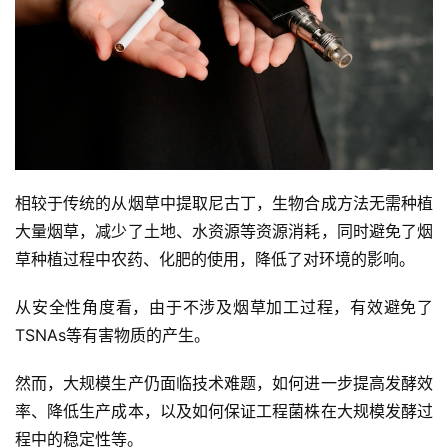
电
子
烟
百
科
一
次
相较于传统的从烟草中提取尼古丁，生物合成方法无需种植
性
大量烟草，减少了土地、水资源等资源消耗，同时避免了烟
电
草种植过程中农药、化肥的使用，降低了对环境的影响。
子
烟
从安全性角度看，由于不涉及烟草加工过程，有效避免了
TSNAs等有害物质的产生。
电
子
然而，大规模生产仍面临技术难题，如何进一步提高发酵效
烟
率、降低生产成本，以及如何保证工程菌株在大规模发酵过
评
测
程中的稳定性等。