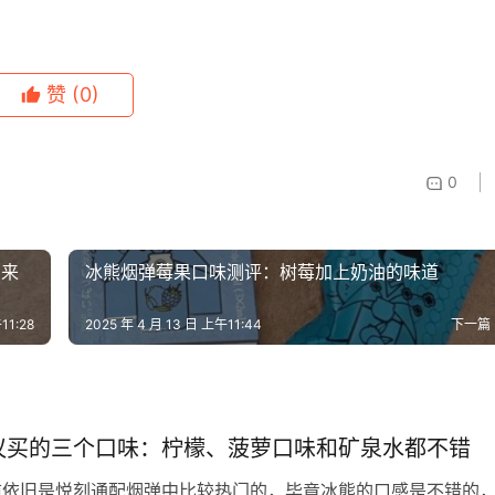
赞
(0)
0
回来
冰熊烟弹莓果口味测评：树莓加上奶油的味道
11:28
2025 年 4 月 13 日 上午11:44
下一篇
议买的三个口味：柠檬、菠萝口味和矿泉水都不错
前依旧是悦刻通配烟弹中比较热门的，毕竟冰熊的口感是不错的