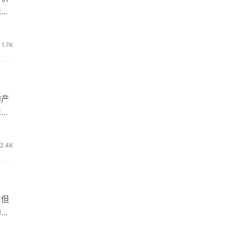
味有
1.7K
的产
本篇
2.4K
。但
的这