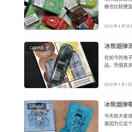
格也比较便
哪些比较好呢
2025 年 4 月 28
冰熊烟弹
口味评测
在如今的电
品，凭借其
文章将从性
2025 年 7 月 1 日
冰熊烟弹
口味评测
今天给大家
是因为它这
种奶油的气