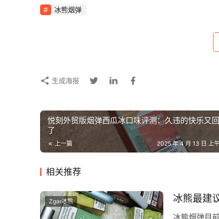
冰熊烟弹
生成海报
悦刻外贸版烟弹西瓜冰口味评测：久违的快乐又
了
上一篇
2025 年 4 月 13 日 上午
相关推荐
冰熊最建
Zgar冰熊
冰熊烟弹目