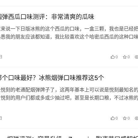
烟弹西瓜口味测评：非常清爽的瓜味
家来说一下日版冰熊的这个西瓜的口味，一盒三颗，我也是已经
熟悉我的朋友应该都知道，我比较喜欢这个哈密瓜西瓜的这种口
这两个口味他们的还原度，其实就…
 日
0
0
哪个口味最好？冰熊烟弹口味推荐这5个
是悦刻的老通配烟弹牌子了，这两年基本上可以说是悦刻最知名
信悦刻的用户们都或多或少抽过吧，甚至是长期口粮，不过冰熊
第一次买选哪个口味是一个问题，…
 日
0
0