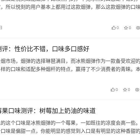
宜，所以悦刻的用户基本上都用过这款烟弹，那么这款烟弹的口
？今天Go蒸汽就来给大家推荐…
 日
0
0
测评：性价比不错，口味多口感好
子烟市场，烟弹的选择琳琶满目，而冰熊烟弹作为一款备受欢迎
多样的口味和适配多种烟杆的特点，赢得了不少消费者的青睐。
价比、烟雾量、漏油率、口感口味…
0
0
莓果口味测评：树莓加上奶油的味道
说的这个口味是冰熊烟弹的一个莓果，一如既往的凉度会高一些
个口味是偏甜一点，你能明显的感觉到入口是有明显的这种香甜
息。所以说它的凉度，就是这种凉…