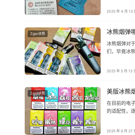
2025 年 4 月 13
冰熊烟弹
Zgar冰熊
冰熊烟弹对
们，毕竟冰
代产品，被国
2025 年 5 月 13
美版冰熊
Zgar冰熊
在目前的电
的适配性，
价格以及各
2025 年 6 月 27