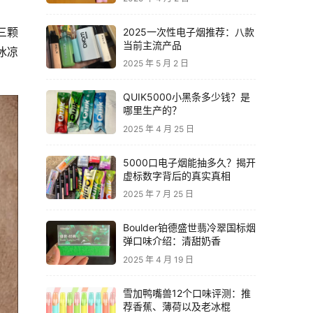
三颗
2025一次性电子烟推荐：八款
当前主流产品
冰凉
2025 年 5 月 2 日
QUIK5000小黑条多少钱？是
哪里生产的？
2025 年 4 月 25 日
5000口电子烟能抽多久？揭开
虚标数字背后的真实真相
2025 年 7 月 25 日
Boulder铂德盛世翡冷翠国标烟
弹口味介绍：清甜奶香
2025 年 4 月 19 日
雪加鸭嘴兽12个口味评测：推
荐香蕉、薄荷以及老冰棍