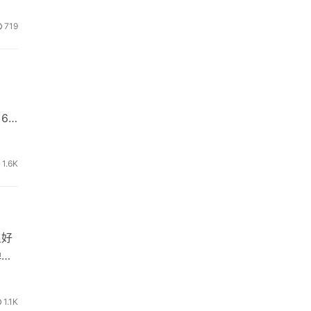
719
户
6
1.6K
良好
弹的
1.1K