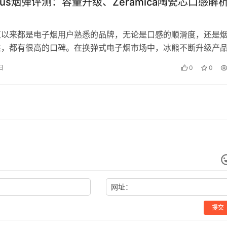
 Plus烟弹评测：容量升级、Zeramica陶瓷芯口感解
直以来都是电子烟用户熟悉的品牌，无论是口感的顺滑度，还是
性，都有很高的口碑。在换弹式电子烟市场中，冰熊不断升级产
化需求。今天介绍的冰熊6.0…
 日
0
0
网址：
提交