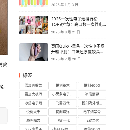
2025 年 1 月 3 日
2025一次性电子烟排行榜
TOP9推荐：高口数一次性电
子烟对比，性价比电子烟品牌
2025 年 8 月 21 日
推荐
泰国Quik小黑条一次性电子烟
开箱评测：口味还原度较高，
层次丰富
2025 年 2 月 20 日
清爽
。
标签
雪加鸭嘴兽
悦刻积木
悦刻4000
熊，
雪加大板砖
小黑条电子烟
冰熊烟弹
冰爆电子烟
飞雾四代
悦刻海外版烟弹
悦刻大千
悦刻烟弹
电子烟禁令
崧鸭嘴兽
飞雾一代
飞雾二代
quik小黑条
柚子Uni独角兽
魔笛5000