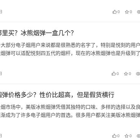
 日
0
0
哪里买？冰熊烟弹一盒几个？
于大部分电子烟用户来说都是很熟悉的名字了，特别是悦刻的用
熊烟弹可以适配悦刻四五代的烟杆，现在的冰熊烟弹也是升级到了
内用户成为冰熊6代烟弹，在容量…
 日
0
0
烟弹价格多少？性价比超高，但是假货横行
子烟市场中，美版冰熊烟弹凭借其独特的口味、多样的选择以及
逐渐成为了许多电子烟用户的首选。很多用户都关注美版冰熊烟
类烟弹的使用体验。本文将详细介…
 日
0
0