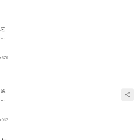
把它
味，
679
的通
的口
967