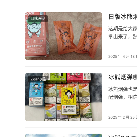
日版冰熊
口味评测
这期是给大
拿出来了，
而且我觉得
2025 年 4 月 13
冰熊烟弹
Zgar冰熊
冰熊烟弹也
配烟弹，相
味非常多，
2025 年 2 月 25