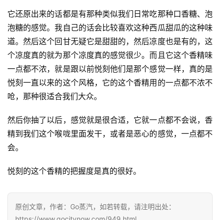
子
它还原出来的话都是有那种类似我们日常吃那种口香糖、泡
烟
泡糖的感觉。我自己的话会比较喜欢这种西瓜甜瓜的这种味
百
道。然后这个回甘无疑它是甜甜的，然后凉度也是有的，这
科
个凉度真的就为那个凉度真的感觉很少。而且它这个香精味
一点都不浓，就是跟以前悦刻他们是那个感觉一样，真的是
一
悦刻一直以来的这个风格，它的这个香精用的一点都不浓不
次
呛，那种很适合我们大众。
性
电
然后你抽了以后，感觉就是很合适，它就一点都不会说，香
子
烟
精到我们这个喉咙里面发干，或者是恶心的感觉，一点都不
会。
电
悦刻的这个香精的把握度是真的很好。
子
烟
评
测
原创文章，作者：Go蒸汽，如若转载，请注明出处：
https://www.gocitynow.com/949.html