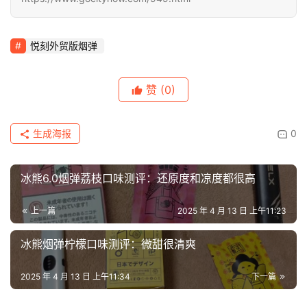
通
配
悦刻外贸版烟弹
烟
弹
赞
(0)
国
标
生成海报
0
系
列
冰熊6.0烟弹荔枝口味测评：还原度和凉度都很高
上一篇
2025 年 4 月 13 日 上午11:23
冰熊烟弹柠檬口味测评：微甜很清爽
2025 年 4 月 13 日 上午11:34
下一篇