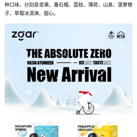
种口味，分别是浆果、番石榴、荔枝、薄荷、山泉、菠萝橙
子、草莓冰淇淋、甜心。
电
子
烟
资
讯
电
子
烟
百