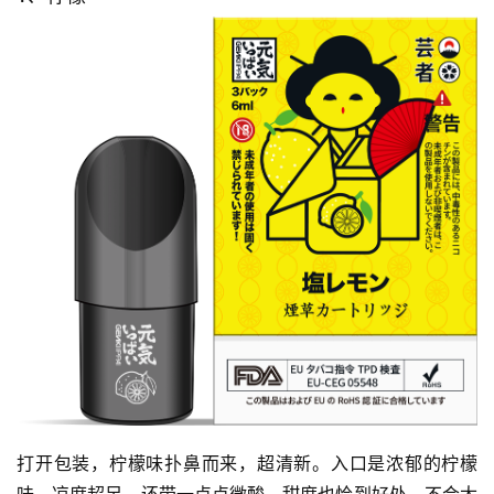
打开包装，柠檬味扑鼻而来，超清新。入口是浓郁的柠檬