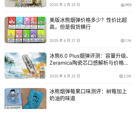
2025 年 2 月 25 日
969
美版冰熊烟弹价格多少？性价比超
高，但是假货横行
2025 年 6 月 27 日
1.1K
冰熊6.0 Plus烟弹评测：容量升级、
Zeramica陶瓷芯口感解析与价格对
比
2025 年 8 月 22 日
2.0K
冰熊烟弹莓果口味测评：树莓加上
奶油的味道
2025 年 4 月 13 日
721
发表回复