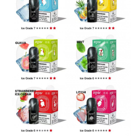
科
一
次
性
电
子
烟
电
子
烟
评
测
通
配
烟