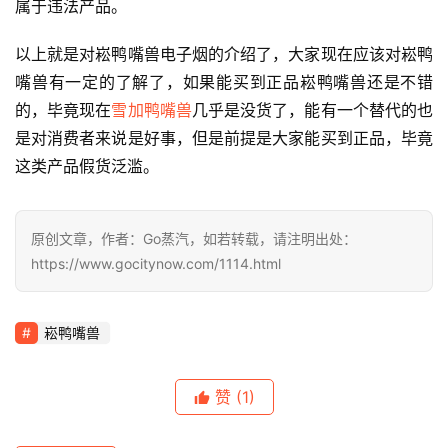
属于违法产品。
配
烟
以上就是对崧鸭嘴兽电子烟的介绍了，大家现在应该对崧鸭
弹
嘴兽有一定的了解了，如果能买到正品崧鸭嘴兽还是不错
的，毕竟现在
雪加鸭嘴兽
几乎是没货了，能有一个替代的也
国
是对消费者来说是好事，但是前提是大家能买到正品，毕竟
标
系
这类产品假货泛滥。
列
原创文章，作者：Go蒸汽，如若转载，请注明出处：
https://www.gocitynow.com/1114.html
崧鸭嘴兽
赞
(1)