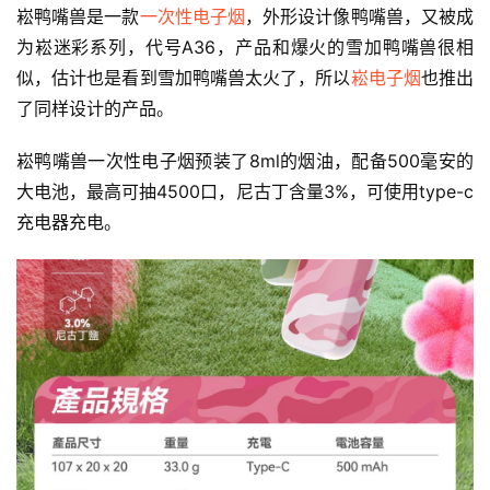
崧鸭嘴兽是一款
一次性电子烟
，外形设计像鸭嘴兽，又被成
为崧迷彩系列，代号A36，产品和爆火的雪加鸭嘴兽很相
似，估计也是看到雪加鸭嘴兽太火了，所以
崧电子烟
也推出
了同样设计的产品。
崧鸭嘴兽一次性电子烟预装了8ml的烟油，配备500毫安的
大电池，最高可抽4500口，尼古丁含量3%，可使用type-c
充电器充电。
电
子
烟
资
讯
电
子