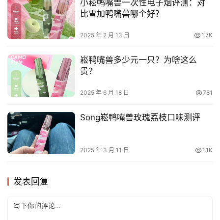
小崧鸭嘴兽一次性电子烟评测：对
比雪加鸭嘴兽哪个好？
2025 年 2 月 13 日
1.7K
崧鸭嘴兽多少元一只？为啥这么
贵？
2025 年 6 月 18 日
781
Song崧鸭嘴兽玫瑰荔枝口味测评
2025 年 3 月 11 日
1.1K
发表回复