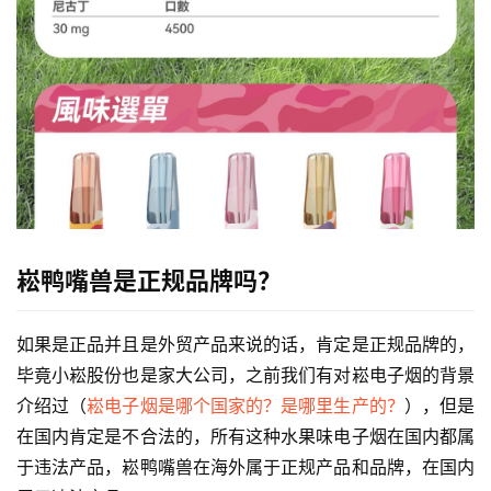
烟
百
科
一
次
性
电
子
烟
崧鸭嘴兽是正规品牌吗？
电
子
如果是正品并且是外贸产品来说的话，肯定是正规品牌的，
烟
毕竟小崧股份也是家大公司，之前我们有对崧电子烟的背景
评
介绍过（
崧电子烟是哪个国家的？是哪里生产的？
），但是
测
在国内肯定是不合法的，所有这种水果味电子烟在国内都属
于违法产品，崧鸭嘴兽在海外属于正规产品和品牌，在国内
通