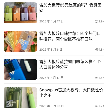
雪加大板砖85元是真的吗？假货无
疑
2025 年 4 月 17 日
2.9K
雪加大板砖口味推荐：四个热门口
味推荐，两个雷区不推荐口味
2025 年 3 月 6 日
1.8K
雪茄大板砖蓝拉兹口味怎么样？个
人口感体验分享
2025 年 7 月 17 日
1.5K
Snowplus雪加大板砖：大口数性价
比之王
2025 年 3 月 13 日
1.7K