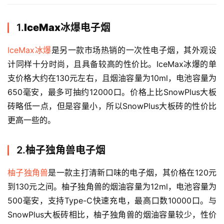
1.
IceMax冰爆电子烟
IceMax冰爆
是另一款市场热销的一次性电子烟，其外观设
计同样十分时尚，且具备较高的性价比。IceMax冰爆的单
支价格大约在130元左右，且烟油容量为10ml，电池容量为
650毫安，最多可抽约12000口。价格上比SnowPlus大板
砖略低一点，但是容量小，所以SnowPlus大板砖的性价比
电
更高一些的。
子
烟
资
2.
柚子独角兽电子烟
讯
柚子独角兽
是一款主打清新口味的电子烟，其价格在120元
到130元之间。柚子独角兽的烟油容量为12ml，电池容量为
电
子
500毫安，支持Type-C快速充电，最高口数10000口。与
烟
SnowPlus大板砖相比，柚子独角兽的烟油容量较少，性价