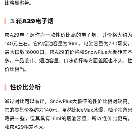
百
比略显劣势。
科
3.
崧A29电子烟
一
次
崧A29电子烟作为一款性价比高的电子烟，其价格大约为
性
140元左右。它的烟油容量为16ml，电池容量为730毫安，
电
最大口数16000口。崧A29的价格和SnowPlus大板砖差不
子
多，产品设计、烟油容量、口味选择等方面差距也不大，性
烟
价比相当。
电
子
性价比分析
烟
评
通过对比可以看出，SnowPlus大板砖的性价比相对较高。
测
它的零售价格约为140元，虽然比IceMax冰爆、柚子独角兽
略高一些，但其具有16ml的烟油容量，所以性价比更高，
通
和崧A29相差不大。
配