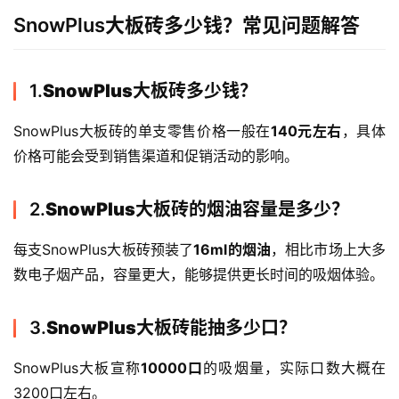
烟
SnowPlus大板砖多少钱？常见问题解答
弹
国
1.
SnowPlus大板砖多少钱？
标
系
SnowPlus大板砖的单支零售价格一般在
140元左右
，具体
列
价格可能会受到销售渠道和促销活动的影响。
2.
SnowPlus大板砖的烟油容量是多少？
每支SnowPlus大板砖预装了
16ml的烟油
，相比市场上大多
数电子烟产品，容量更大，能够提供更长时间的吸烟体验。
3.
SnowPlus大板砖能抽多少口？
SnowPlus大板宣称
10000口
的吸烟量，实际口数大概在
3200口左右。