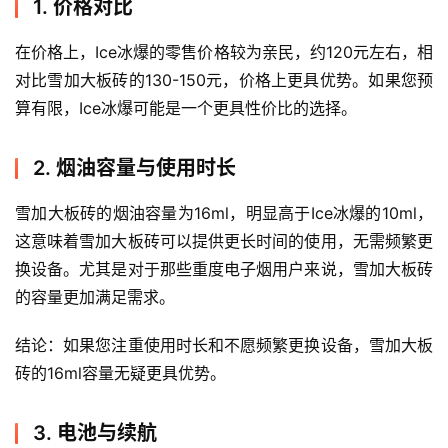
1. 价格对比
电
子
在价格上，Ice冰爆的零售价格较为亲民，约120元左右，相
烟
对比雪加大板砖的130-150元，价格上更具优势。如果您预
百
算有限，Ice冰爆可能是一个更具性价比的选择。
科
2. 烟油容量与使用时长
一
次
雪加大板砖的烟油容量为16ml，明显高于Ice冰爆的10ml，
性
这意味着雪加大板砖可以提供更长时间的使用，无需频繁更
电
换设备。尤其是对于那些重度电子烟用户来说，雪加大板砖
子
的容量更加满足需求。
烟
结论：如果您注重使用时长和不愿频繁更换设备，雪加大板
电
砖的16ml容量无疑更具优势。
子
烟
评
3. 电池与续航