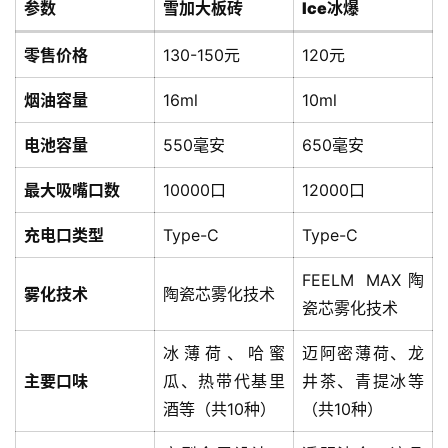
参数
雪加大板砖
Ice冰爆
零售价格
130-150元
120元
烟油容量
16ml
10ml
电池容量
550毫安
650毫安
最大吸嘴口数
10000口
12000口
充电口类型
Type-C
Type-C
FEELM MAX陶
雾化技术
陶瓷芯雾化技术
瓷芯雾化技术
冰薄荷、哈蜜
迈阿密薄荷、龙
主要口味
瓜、热带代基里
井茶、青提冰等
酒等（共10种）
（共10种）