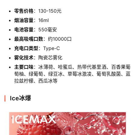
零售价格
：130-150元
烟油容量
：16ml
电池容量
：550毫安
最高吸嘴口数
：约10000口
充电口类型
：Type-C
雾化技术
：陶瓷芯雾化
主要口味
：冰薄荷、哈蜜瓜、热带代基里酒、百香果葡
萄柚、绿葡萄、绿豆冰、草莓冰激凌、葡萄乳酸菌、蓝
拉兹柠檬、西瓜冰等
Ice冰爆