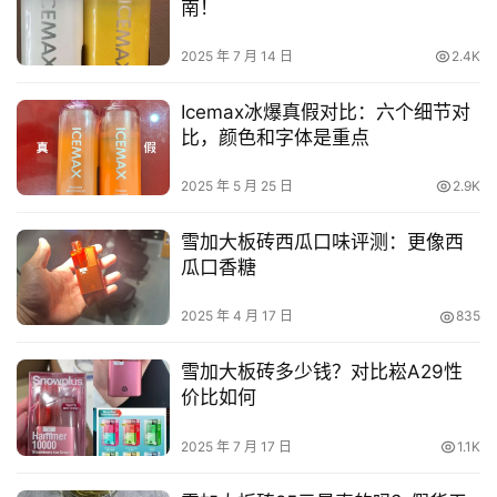
南！
2025 年 7 月 14 日
2.4K
Icemax冰爆真假对比：六个细节对
比，颜色和字体是重点
2025 年 5 月 25 日
2.9K
雪加大板砖西瓜口味评测：更像西
瓜口香糖
2025 年 4 月 17 日
835
雪加大板砖多少钱？对比崧A29性
价比如何
2025 年 7 月 17 日
1.1K