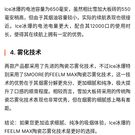
测
Ice冰爆的电池容量为650毫安，虽然相比雪加大板砖的550
通
毫安稍高，但由于其烟油容量较小，实际的续航表现也很接
配
近。Ice冰爆的电池电量更大，配合其12000口的使用时
烟
长，使得其在续航上拥有一定的优势。
弹
4. 雾化技术
国
标
两款产品都采用了先进的陶瓷芯雾化技术，不过Ice冰爆特
系
别采用了SMOORE的FEELM MAX陶瓷芯雾化技术，这一技
列
术的优势在于其烟雾分解更充分、更加细腻和纯净，极大提
升了口感的顺滑程度。相较而言，雪加大板砖采用的传统陶
瓷芯雾化技术表现也非常优秀，但在烟雾的细腻感上略有差
距。
结论：如果您更加追求细腻、纯净的吸烟体验，Ice冰爆的
FEELM MAX陶瓷芯雾化技术是更好的选择。