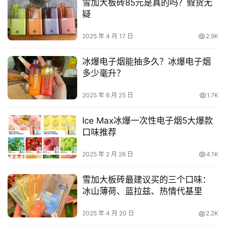
雪加大板砖85元是真的吗？假货无
疑
2025 年 4 月 17 日
2.9K
冰爆电子烟能抽多久？冰爆电子烟
多少毫升？
2025 年 6 月 25 日
1.7K
Ice Max冰爆一次性电子烟5大爆款
口味推荐
2025 年 2 月 26 日
4.1K
雪加大板砖最建议买的三个口味：
冰山薄荷、蓝拉兹、热情代基里
2025 年 4 月 20 日
2.2K