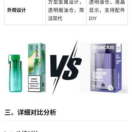
方型金属设计，
透明油仓，液晶
外观设计
透明烟油仓，简
显示，支持配件
洁现代
DIY
电
子
烟
三、详细对比分析
资
讯