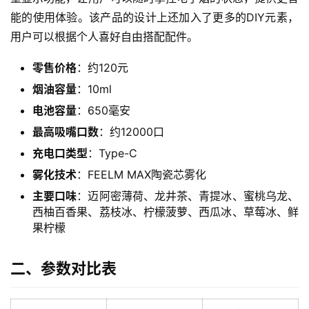
能的使用体验。该产品的设计上还加入了更多的DIY元素，
用户可以根据个人喜好自由搭配配件。
零售价格
：约120元
烟油容量
：10ml
电池容量
：650毫安
最高吸嘴口数
：约12000口
充电口类型
：Type-C
雾化技术
：FEELM MAX陶瓷芯雾化
主要口味
：迈阿密薄荷、龙井茶、青提冰、蜜桃乌龙、
西柚百香果、荔枝冰、柠檬菠萝、西瓜冰、草莓冰、鲜
果柠檬
二、参数对比表