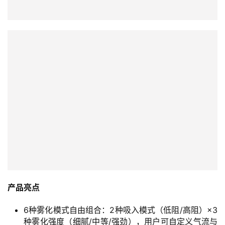
产品亮点
6种雾化模式自由组合：2种吸入模式（低阻/高阻）×3
种雾化强度（细腻/中等/强劲），用户可自定义气流与
烟雾量，适配不同场景需求（如细雾品鉴或肺吸爆
发）。
智能温控技术：450mAh电池结合动态功率调节，平衡