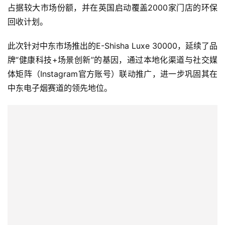
此次针对中东市场推出的E-Shisha Luxe 30000，延续了品
烟
评
牌“健康科技+场景创新”的基因，通过本地化渠道与社交媒
测
体矩阵（Instagram官方账号）联动推广，进一步巩固其在
中东电子烟赛道的领先地位。
通
配
烟
弹
国
标
系
列