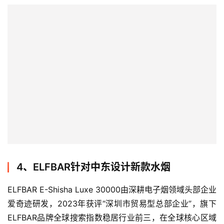
资
讯
电
子
烟
百
科
一
4、ELFBAR针对中东设计新款水烟
次
性
ELFBAR E-Shisha Luxe 30000由深耕电子烟领域头部企业
电
爱奇迹研发，2023年获评“深圳市贸易型总部企业”，旗下
子
ELFBAR品牌全球搜索指数稳居行业前三，在全球核心区域
烟
占据较大市场份额，并在英国启动覆盖2000家门店的环保
回收计划。
电
子