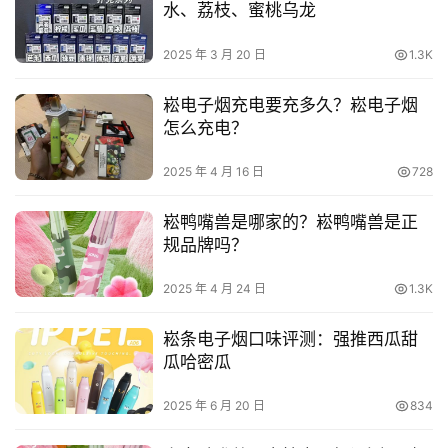
水、荔枝、蜜桃乌龙
2025 年 3 月 20 日
1.3K
崧电子烟充电要充多久？崧电子烟
怎么充电？
2025 年 4 月 16 日
728
崧鸭嘴兽是哪家的？崧鸭嘴兽是正
规品牌吗？
2025 年 4 月 24 日
1.3K
崧条电子烟口味评测：强推西瓜甜
瓜哈密瓜
2025 年 6 月 20 日
834