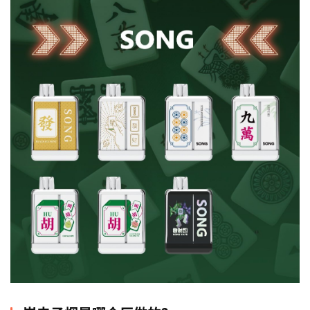
电
子
烟
资
讯
电
子
烟
百
科