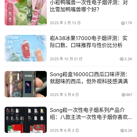
小崧鸭嘴兽一次性电子烟评测：对
比雪加鸭嘴兽哪个好？
2025 年 2 月 13 日
1.7K
崧A38冰果17000电子烟评测：实
际口数、口味推荐与性价比分析
2025 年 10 月 21 日
3.3K
Song崧盒16000口西瓜口味评测：
就甜味的西瓜，但外观科技感满满
2025 年 3 月 6 日
967
Song崧一次性电子烟系列产品介
绍：八款主流一次性电子烟你喜欢
哪款？
2025 年 6 月 3 日
6.2K