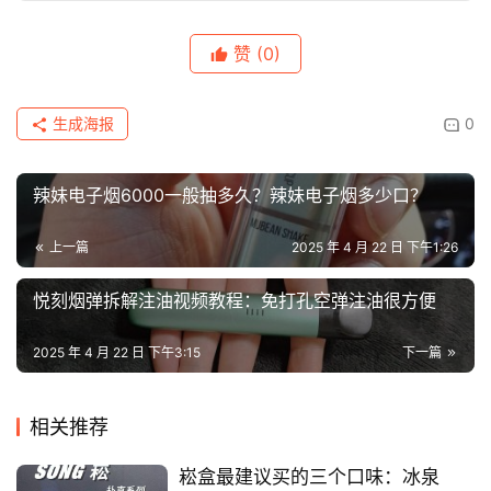
弹
赞
(0)
国
标
系
生成海报
0
列
辣妹电子烟6000一般抽多久？辣妹电子烟多少口？
上一篇
2025 年 4 月 22 日 下午1:26
悦刻烟弹拆解注油视频教程：免打孔空弹注油很方便
2025 年 4 月 22 日 下午3:15
下一篇
相关推荐
崧盒最建议买的三个口味：冰泉