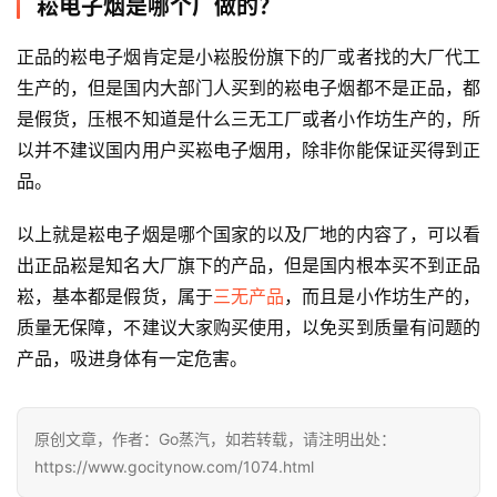
崧电子烟是哪个厂做的？
正品的崧电子烟肯定是小崧股份旗下的厂或者找的大厂代工
一
次
生产的，但是国内大部门人买到的崧电子烟都不是正品，都
性
是假货，压根不知道是什么三无工厂或者小作坊生产的，所
电
以并不建议国内用户买崧电子烟用，除非你能保证买得到正
子
品。
烟
以上就是崧电子烟是哪个国家的以及厂地的内容了，可以看
电
出正品崧是知名大厂旗下的产品，但是国内根本买不到正品
子
崧，基本都是假货，属于
三无产品
，而且是小作坊生产的，
烟
质量无保障，不建议大家购买使用，以免买到质量有问题的
评
产品，吸进身体有一定危害。
测
通
原创文章，作者：Go蒸汽，如若转载，请注明出处：
配
https://www.gocitynow.com/1074.html
烟