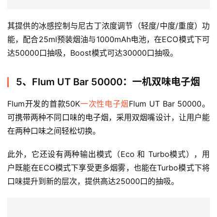
评
测
其提供的冰感控制与尼古丁浓度调节（轻度/中度/重度）功
通
能，配合25ml预装烟油与1000mAh电池，在ECO模式下可
配
烟
达50000口抽吸，Boost模式可达30000口抽吸。
弹
5、Flum UT Bar 50000：一机双味电子烟
国
标
Flum开发的首款50K
一次性电子烟
Flum UT Bar 50000。
系
可携带两种不同口味的电子烟，采用双烟嘴设计，让用户能
列
在两种口味之间轻松切换。
此外，它还设有两种输出模式（Eco 和 Turbo模式），用
户既能在ECO模式下享受更多烟雾，也能在Turbo模式下将
口味提升到新的层次，提供高达25000口的抽吸。