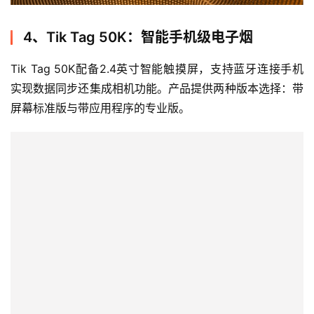
讯
4、Tik Tag 50K：智能手机级电子烟
电
子
Tik Tag 50K配备2.4英寸智能触摸屏，支持蓝牙连接手机
烟
实现数据同步还集成相机功能。产品提供两种版本选择：带
百
屏幕标准版与带应用程序的专业版。
科
一
次
性
电
子
烟
电
子
烟