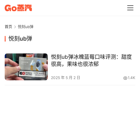
电
子
烟
首页
悦刻ub弹
资
悦刻ub弹
讯
悦刻ub弹冰魄蓝莓口味评测：甜度
电
很高，果味也很浓郁
子
烟
2025 年 5 月 2 日
1.4K
百
科
一
次
性
电
子