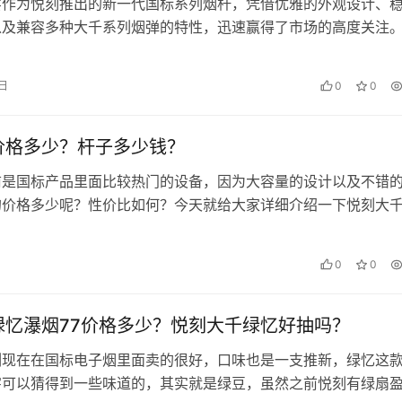
宴作为悦刻推出的新一代国标系列烟杆，凭借优雅的外观设计、
以及兼容多种大千系列烟弹的特性，迅速赢得了市场的高度关注
的电子烟用户，还是追求细腻口感…
 日
0
0
价格多少？杆子多少钱？
前是国标产品里面比较热门的设备，因为大容量的设计以及不错
的价格多少呢？性价比如何？今天就给大家详细介绍一下悦刻大
不适合作为长期设备。 悦刻大…
0
0
绿忆瀑烟77价格多少？悦刻大千绿忆好抽吗？
列现在在国标电子烟里面卖的很好，口味也是一支推新，绿忆这
字可以猜得到一些味道的，其实就是绿豆，虽然之前悦刻有绿扇