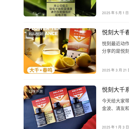
盈，但是这
2025 年 5 月 1 日
悦刻大千
Relx悦刻
悦刻最近动
分享的是悦刻
本信息 大千
2025 年 3 月 21
悦刻大千
口味评测
今天给大家
金波、清友
呢？就我自
2025 年 1 月 3 日