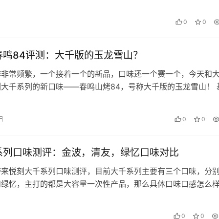
款个人觉得比绿扇好抽一些，要更柔…
0
0
春鸣84评测：大千版的玉龙雪山？
作非常频繁，一个接着一个的新品，口味还一个赛一个，今天和
大千系列的新口味——春鸣山烤84，号称大千版的玉龙雪山！ 
春鸣，山烤系列84，棉芯，…
 日
0
0
系列口味测评：金波，清友，绿忆口味对比
带来悦刻大千系列口味测评，目前大千系列主要有三个口味，分
和绿忆，主打的都是大容量一次性产品，那么具体口味口感怎么
己的体验来说，是不错的，调香水平…
0
0