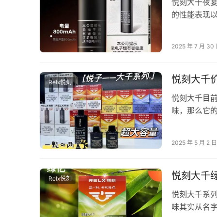
悦刻大千夜
的性能表现
论是刚入门
2025 年 7 月 30
悦刻大千
Relx悦刻
悦刻大千目
味，那么它
价格，看看适
2025 年 5 月 2 日
悦刻大千
Relx悦刻
悦刻大千系
味其实从名