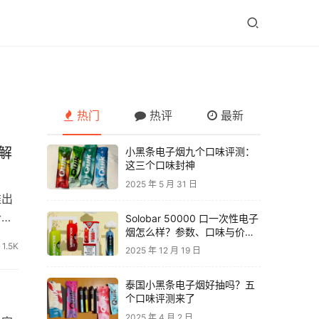
热门
热评
最新
解
小黑条电子烟九个口味评测：
这三个口味封神
2025 年 5 月 31 日
推出
个系
Solobar 50000 口一次性电子
烟怎么样？参数、口味与价格
解析
1.5K
2025 年 12 月 19 日
泰国小黑条电子烟好抽吗？五
个口味评测来了
2025 年 4 月 2 日