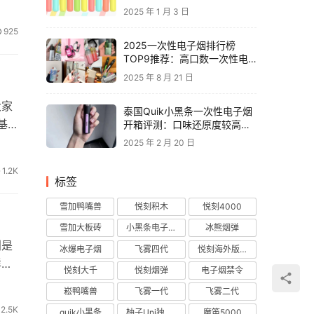
2025 年 1 月 3 日
925
2025一次性电子烟排行榜
TOP9推荐：高口数一次性电
子烟对比，性价比电子烟品牌
2025 年 8 月 21 日
推荐
大家
泰国Quik小黑条一次性电子烟
基
开箱评测：口味还原度较高，
层次丰富
2025 年 2 月 20 日
1.2K
标签
雪加鸭嘴兽
悦刻积木
悦刻4000
雪加大板砖
小黑条电子烟
冰熊烟弹
别是
冰爆电子烟
飞雾四代
悦刻海外版烟弹
样
悦刻大千
悦刻烟弹
电子烟禁令
崧鸭嘴兽
飞雾一代
飞雾二代
2.5K
quik小黑条
柚子Uni独角兽
魔笛5000