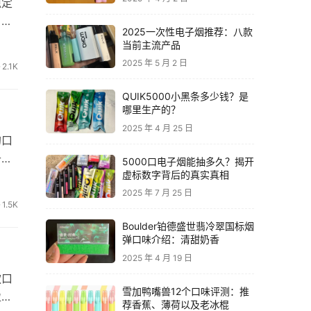
稳定
。无
2025一次性电子烟推荐：八款
当前主流产品
2025 年 5 月 2 日
2.1K
QUIK5000小黑条多少钱？是
哪里生产的？
2025 年 4 月 25 日
的口
千的
5000口电子烟能抽多久？揭开
虚标数字背后的真实真相
2025 年 7 月 25 日
1.5K
Boulder铂德盛世翡冷翠国标烟
弹口味介绍：清甜奶香
2025 年 4 月 19 日
款口
雪加鸭嘴兽12个口味评测：推
盈
荐香蕉、薄荷以及老冰棍