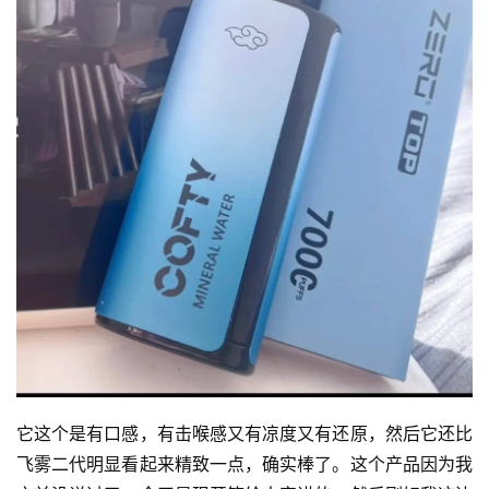
性
电
子
烟
电
子
烟
评
测
通
配
烟
弹
它这个是有口感，有击喉感又有凉度又有还原，然后它还比
国
飞雾二代明显看起来精致一点，确实棒了。这个产品因为我
标