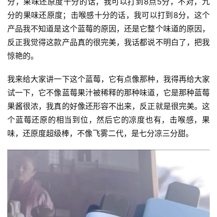
分，果味还原度十分的话，我可以打到8点5分，不对，九
分的果味还原度；击喉感十分的话，我可以打到8分，这个
产品我不知道是这个蓝莓的原因，还是它整个味道的原因，
反正我觉得这款产品真的很完美，我话都说不明白了，把我
电
惊艳的。
子
烟
我来给大家讲一下这个蓝莓，它有点像那种，我得再给大家
资
试一下，它不像蓝莓果汁被稀释的那种味道，它是那种蓝莓
讯
果酱很浓，我真的好像还形容不出来，反正就是很完美。这
个蓝莓还原的相当到位，然后它的凉度也有，击喉感，果
电
味，还原度超级棒，不像飞雾二代，是七分凉三分甜。
子
烟
百
科
一
次