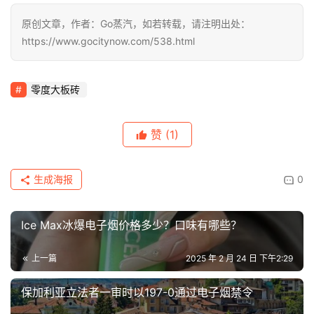
原创文章，作者：Go蒸汽，如若转载，请注明出处：
https://www.gocitynow.com/538.html
零度大板砖
赞
(1)
生成海报
0
Ice Max冰爆电子烟价格多少？口味有哪些？
上一篇
2025 年 2 月 24 日 下午2:29
保加利亚立法者一审时以197-0通过电子烟禁令