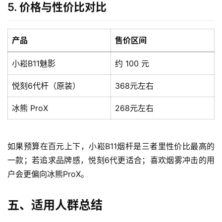
5. 价格与性价比对比
产品
售价区间
小崧B11魅影
约 100 元
悦刻6代杆（原装）
368元左右
冰熊 ProX
268元左右
如果预算在百元上下，小崧B11烟杆是三者里性价比最高的
一款；若追求品牌感，悦刻6代更适合；喜欢烟雾冲击的用
户会更偏向冰熊ProX。
五、适用人群总结