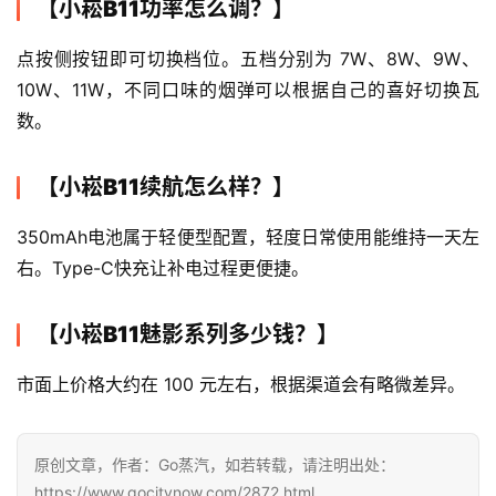
【小崧B11功率怎么调？】
点按侧按钮即可切换档位。五档分别为 7W、8W、9W、
10W、11W，不同口味的烟弹可以根据自己的喜好切换瓦
数。
【小崧B11续航怎么样？】
350mAh电池属于轻便型配置，轻度日常使用能维持一天左
右。Type-C快充让补电过程更便捷。
【小崧B11魅影系列多少钱？】
市面上价格大约在 100 元左右，根据渠道会有略微差异。
原创文章，作者：Go蒸汽，如若转载，请注明出处：
https://www.gocitynow.com/2872.html