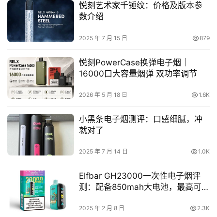
悦刻艺术家千锤纹：价格及版本参
数介绍
2025 年 7 月 15 日
879
悦刻PowerCase换弹电子烟｜
16000口大容量烟弹 双功率调节
2026 年 5 月 18 日
1.6K
小黑条电子烟测评：口感细腻，冲
就对了
2025 年 7 月 14 日
1.0K
Elfbar GH23000一次性电子烟评
测：配备850mah大电池，最高可抽
23000口
2025 年 2 月 8 日
2.3K