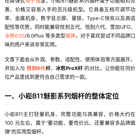
在换弹式
电子烟
里，小崧B11魅影系列烟杆属于功能相对完
善、价格又容易入手的百元级机型。它具备五档可调节功
率、金属机身、数字显示屏、童锁、Type-C快充以及高适
配性等优势，同时能兼容悦刻五代、悦刻六代、雪加UFO、
冰熊6.0S
/6.0Plus 等多类型
烟弹
，对于喜欢尝试不同品牌口
味的用户来说非常实用。
文章下面会从外观、参数、适配性、使用体验等方面展开，
并加入与 
悦刻6代
杆
、
冰熊ProX杆
 的对比，让你能在同价
位产品里找到更符合自己需求的一款。
一、小崧B11魅影系列烟杆的整体定位
小崧B11主打轻量机身、完整功能与高兼容，价格大约在 
100 元左右，属于“要功能、要性价比、还要兼容多品牌烟
弹”的实用型烟杆。