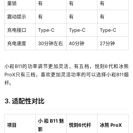
童锁
有
有
有
震动提示
有
有
有
充电接口
Type-C
Type-C
Type-C
充电速度
30分钟左右
40分钟
27分钟
小崧B11的功率调节更加灵活，有五档，悦刻6代和冰熊 
ProX只有三档，喜欢更加灵活功率的可以选择小崧B11烟
杆。
3. 适配性对比
小崧B11魅
项目
悦刻6代杆
冰熊 ProX
影