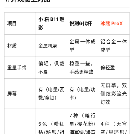
子
烟
资
小崧B11魅
项目
悦刻6代杆
冰熊 ProX
讯
影
电
金属一体成
铝合金一体
材质
金属机身
子
型
成型
烟
百
偏轻，佩戴
稳重一些，
重量手感
偏轻盈
科
不累
手感更精致
无屏幕，双
一
有（电量/瓦
有（电量/功
次
屏幕
侧炫彩流光
数/童锁）
率）
性
灯效
电
子
7种（暗行
烟
5色（粉红
星/樱花粉/
4种（天穹
钻/秘银/祖
海军绿/海湾
灰/星环银/