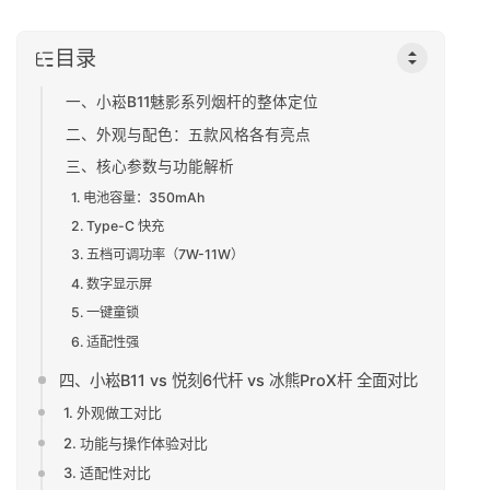
目录
一、小崧B11魅影系列烟杆的整体定位
二、外观与配色：五款风格各有亮点
三、核心参数与功能解析
1. 电池容量：350mAh
2. Type-C 快充
3. 五档可调功率（7W-11W）
4. 数字显示屏
5. 一键童锁
6. 适配性强
四、小崧B11 vs 悦刻6代杆 vs 冰熊ProX杆 全面对比
1. 外观做工对比
2. 功能与操作体验对比
3. 适配性对比