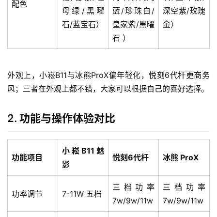
配色
电
母绿/黑曜
蓝/珍珠白/
深空紫/玫瑰
子
石/蓝宝石）
皇家紫/黑曜
金）
烟
石 ）
评
测
外观上，小崧B11与冰熊ProX偏年轻化，悦刻6代杆更商务
通
风；三者在外观上都不错，大家可以根据自己的喜好选择。
配
烟
弹
2. 功能与操作体验对比
国
小崧B11魅
标
功能项目
悦刻6代杆
冰熊 ProX
影
系
列
三档功率
三档功率
功率调节
7-11W 五档
7w/9w/11w
7w/9w/11w