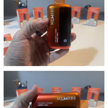
电
子
烟
资
讯
电
子
烟
百
科
一
次
性
电