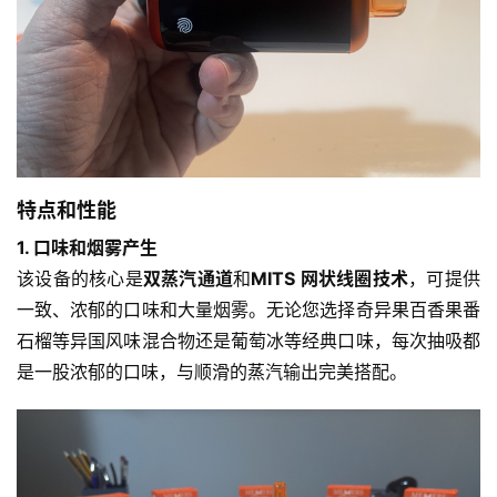
子
烟
电
子
烟
评
特点和性能
测
1. 口味和烟雾产生
通
该设备的核心是
双蒸汽通道
和
MITS 网状线圈技术
，可提供
配
一致、浓郁的口味和大量烟雾。无论您选择奇异果百香果番
烟
石榴等异国风味混合物还是葡萄冰等经典口味，每次抽吸都
弹
是一股浓郁的口味，与顺滑的蒸汽输出完美搭配。
国
标
系
列