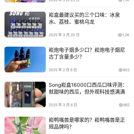
崧盒最建议买的三个口味：冰泉
水、荔枝、蜜桃乌龙
2025 年 3 月 20 日
1.3K
崧炮电子烟多少口？崧炮电子烟尼
古丁含量多少？
2025 年 2 月 6 日
602
Song崧盒16000口西瓜口味评测：
就甜味的西瓜，但外观科技感满满
2025 年 3 月 6 日
962
崧鸭嘴兽是哪家的？崧鸭嘴兽是正
规品牌吗？