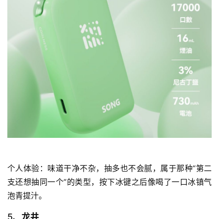
子
烟
电
子
烟
评
测
通
配
烟
弹
个人体验：味道干净不杂，抽多也不会腻，属于那种“第二
国
支还想抽同一个”的类型，按下冰键之后像喝了一口冰镇气
标
泡青提汁。
系
列
5、
龙井