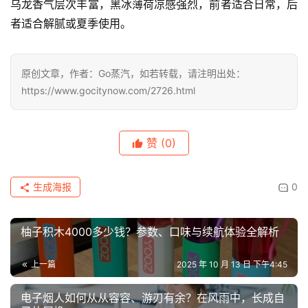
乌龙香气层次丰富，黑冰薄荷凉感强烈，前者适合日常，后
者适合解腻或夏季使用。
原创文章，作者：Go蒸汽，如若转载，请注明出处：
https://www.gocitynow.com/2726.html
赞
(0)
生成海报
0
柚子积木4000多少钱？参数、口味与续航体验全解析
上一篇
2025 年 10 月 13 日 下午4:45
电子烟人如何从从容容、游刃有余？在风雨中，长成自