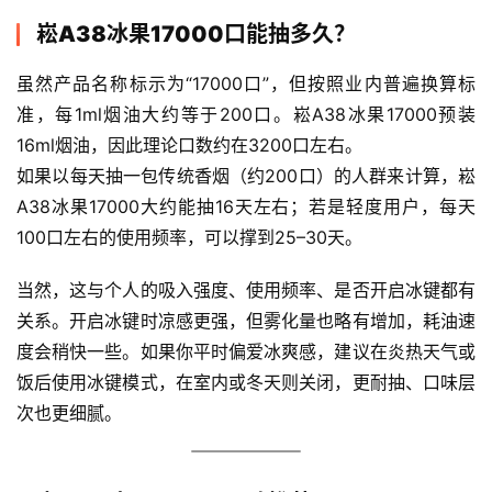
崧A38冰果17000口能抽多久？
虽然产品名称标示为“17000口”，但按照业内普遍换算标
准，每1ml烟油大约等于200口。崧A38冰果17000预装
16ml烟油，因此理论口数约在3200口左右。
如果以每天抽一包传统香烟（约200口）的人群来计算，崧
A38冰果17000大约能抽16天左右；若是轻度用户，每天
100口左右的使用频率，可以撑到25–30天。
当然，这与个人的吸入强度、使用频率、是否开启冰键都有
关系。开启冰键时凉感更强，但雾化量也略有增加，耗油速
度会稍快一些。如果你平时偏爱冰爽感，建议在炎热天气或
饭后使用冰键模式，在室内或冬天则关闭，更耐抽、口味层
次也更细腻。