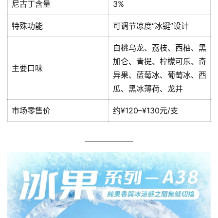
尼古丁含量
3%
特殊功能
可调节凉度“冰键”设计
白桃乌龙、荔枝、西柚、黑
加仑、青提、柠檬可乐、奇
主要口味
异果、蓝莓冰、葡萄冰、西
瓜、黑冰薄荷、龙井
市场零售价
约¥120–¥130元/支