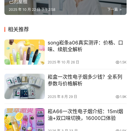
己的屋檐
2025 年 10 月 22 日 下午2:58
下一篇
相关推荐
song崧条a06真实测评：价格、口
味、续航全解析
2025 年 10 月 26 日
1.5K
崧盒一次性电子烟多少钱？全系列
参数与价格解析
2025 年 8 月 29 日
1.9K
崧A66一次性电子烟介绍：15ml烟
油+双口味切换，16000口体验
2026 年 3 月 23 日
1.5K