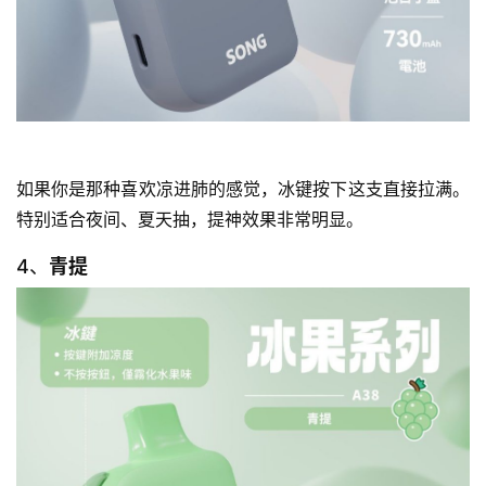
电
子
烟
资
讯
如果你是那种喜欢凉进肺的感觉，冰键按下这支直接拉满。
特别适合夜间、夏天抽，提神效果非常明显。
电
子
4、
青提
烟
百
科
一
次
性
电