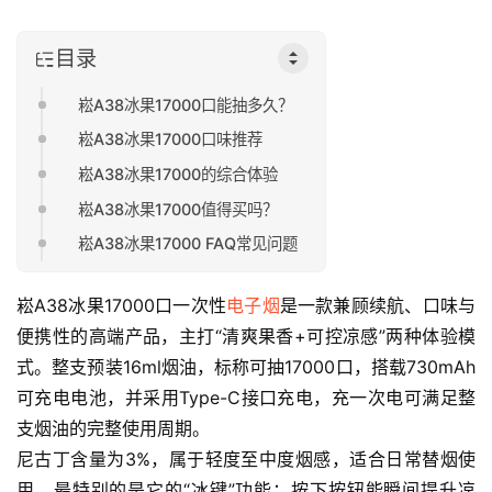
目录
崧A38冰果17000口能抽多久？
崧A38冰果17000口味推荐
崧A38冰果17000的综合体验
崧A38冰果17000值得买吗？
崧A38冰果17000 FAQ常见问题
崧A38冰果17000口一次性
电子烟
是一款兼顾续航、口味与
便携性的高端产品，主打“清爽果香+可控凉感”两种体验模
式。整支预装16ml烟油，标称可抽17000口，搭载730mAh
可充电电池，并采用Type-C接口充电，充一次电可满足整
支烟油的完整使用周期。
尼古丁含量为3%，属于轻度至中度烟感，适合日常替烟使
用。最特别的是它的“冰键”功能：按下按钮能瞬间提升凉