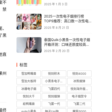
案不
2025 年 1 月 3 日
：禁
2025一次性电子烟排行榜
TOP9推荐：高口数一次性电
子烟对比，性价比电子烟品牌
2025 年 8 月 21 日
笔、
推荐
了黑
泰国Quik小黑条一次性电子烟
开箱评测：口味还原度较高，
层次丰富
2025 年 2 月 20 日
他直
标签
果州
雪加鸭嘴兽
悦刻积木
悦刻4000
雪加大板砖
小黑条电子烟
冰熊烟弹
冰爆电子烟
飞雾四代
悦刻海外版烟弹
悦刻大千
悦刻烟弹
电子烟禁令
崧鸭嘴兽
飞雾一代
飞雾二代
最终
quik小黑条
柚子Uni独角兽
魔笛5000