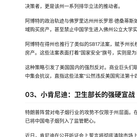
决策者，更是该州一系列排华立法的推动者。
阿博特的政治轨迹与佛罗里达州州长罗恩·德桑蒂斯如
域购买房产，甚至禁止中国学生进入佛州公立大学
阿博特在得州也推行了类似的SB17法案，赋予州
房产。这些法案表面打着“国家安全”旗号，实则是
这种策略引发了美国国内的强烈反对。商业巨头们
中集会抗议，直指这些法案“公然违反美国宪法第十
03、小肯尼迪：卫生部长的强硬宣战
特朗普阵营对电子烟行业的攻势不仅限于州层面。在
已将中国电子烟列入了监管靶心。
近日，肯尼迪在公开听证会上誓言将彻底清除市场上