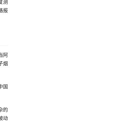
度测
格报
。
当阿
子烟
中国
杂的
被动