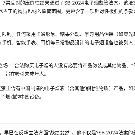
成、7票反对的压倒性结果通过了SB 2024电子烟监管法案。该法
不含尼古丁的物质也纳入监管范围，更包含了一项针对性极强的条款
刻限制。任何采用卡通形象、糖果外观、学习用品伪装（如荧光
能手机、智能手表、耳机等日常物品设计的电子烟设备也被列入
立场：“合法购买电子烟的人没有必要将产品伪装成其他物品。”
国，旨在吸引未成年人。
，仅禁止含有中国制造的电子烟液（含其他消耗性物质）产品，如
电子烟油的中国设备。
早已在反华立法方面“战绩斐然”。他不仅是?SB 2024法案的