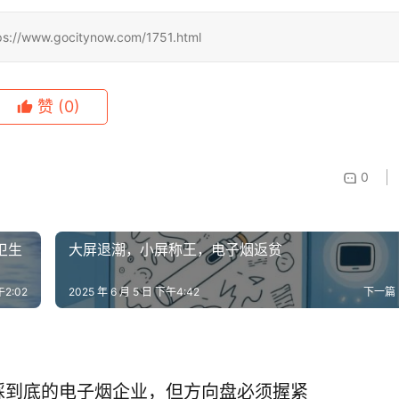
.gocitynow.com/1751.html
赞
(0)
0
卫生
大屏退潮，小屏称王，电子烟返贫
午2:02
2025 年 6 月 5 日 下午4:42
下一篇
踩到底的电子烟企业，但方向盘必须握紧