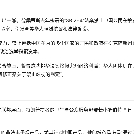
出一辙。德桑蒂斯去年签署的“SB 264”法案禁止中国公民在敏
实验室，引发全美华人强烈抗议和法律诉讼。
长权力，禁止包括中国在内的多个国家的居民和政府在得克萨斯州
为政治选举积累资本。
联合施压，警告这些排华法案将损害州经济利益；华人团体则在
四修正案关于禁止歧视的规定”。
联邦层面，特朗普提名的卫生与公众服务部部长小罗伯特·F·肯
的非法电子烟产品，尤其针对中国产品。他的核心承诺是“通过