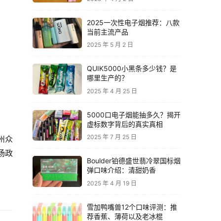
2025一次性电子烟推荐：八款
当前主流产品
2025 年 5 月 2 日
QUIK5000小黑条多少钱？是
哪里生产的？
2025 年 4 月 25 日
5000口电子烟能抽多久？揭开
虚标数字背后的真实真相
2025 年 7 月 25 日
州众
场政
Boulder铂德盛世翡冷翠国标烟
弹口味介绍：清甜奶香
2025 年 4 月 19 日
雪加鸭嘴兽12个口味评测：推
荐香蕉、薄荷以及老冰棍