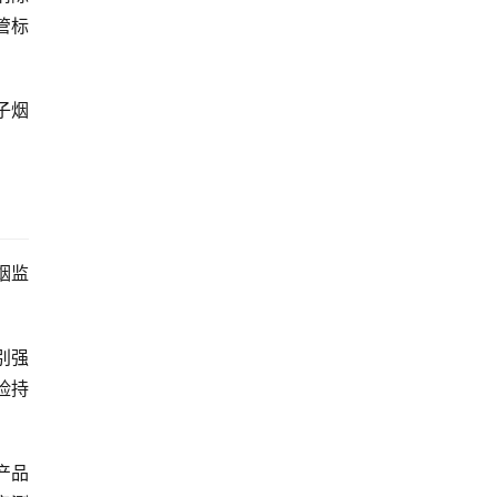
管标
子烟
烟监
别强
险持
产品