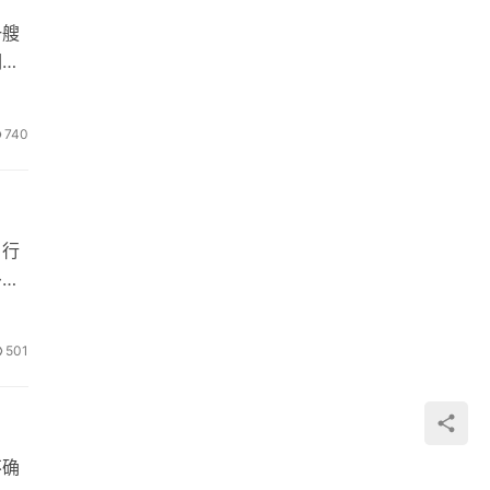
一艘
调整
740
。行
多做
501
不确