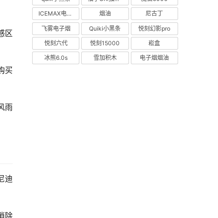
ICEMAX电子烟
烟油
尼古丁
飞雾电子烟
Quiki小黑条
悦刻幻影pro
感区
悦刻六代
悦刻15000
崧盒
冰熊6.0s
雪加积木
电子烟烟油
购买
风雨
尼迪
消除