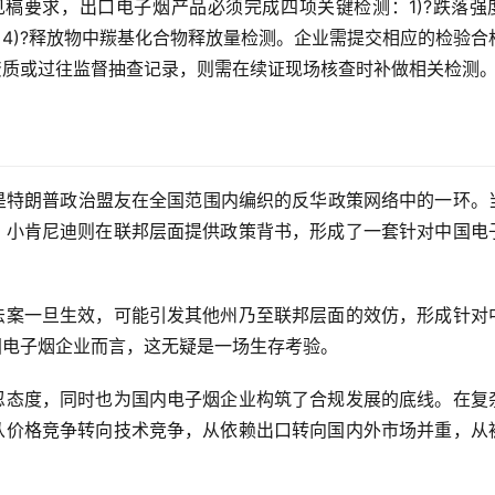
稿要求，出口电子烟产品必须完成四项关键检测：1)?跌落强
测；4)?释放物中羰基化合物释放量检测。企业需提交相应的检验合
资质或过往监督抽查记录，则需在续证现场核查时补做相关检测
，而是特朗普政治盟友在全国范围内编织的反华政策网络中的一环。
，小肯尼迪则在联邦层面提供政策背书，形成了一套针对中国电
法案一旦生效，可能引发其他州乃至联邦层面的效仿，形成针对
国电子烟企业而言，这无疑是一场生存考验。
忍态度，同时也为国内电子烟企业构筑了合规发展的底线。在复
从价格竞争转向技术竞争，从依赖出口转向国内外市场并重，从