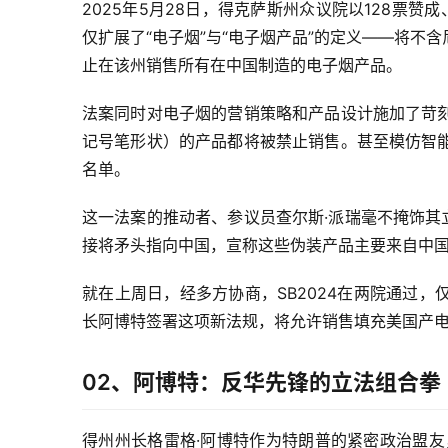
2025年5月28日，得克萨斯州众议院以128票赞
仅扩展了“电子烟”与“电子烟产品”的定义——将
止在该州销售所有在中国制造的电子烟产品。
法案同时对电子烟的营销策略和产品设计施加了苛
记号笔形状）的产品都将被禁止销售。甚至模仿智
名单。
这一法案的推动者、参议员查尔斯·派瑞毫不掩饰其
接将矛头指向中国，宣称这些伪装产品主要来自中
就在上周日，经多方协商，SB2024在两院通过
长阿博特签署这项新法规，将允许销售填充美国产
02、阿博特：反华先锋的立法组合拳
得州州长格雷格·阿博特作为特朗普的紧密政治盟友，