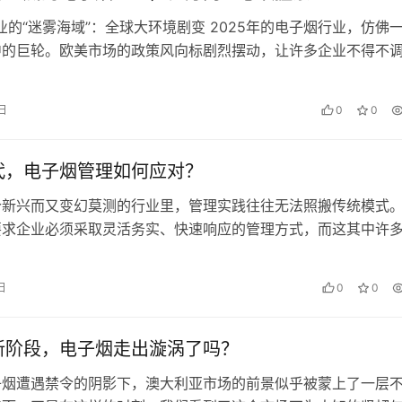
业的“迷雾海域”：全球大环境剧变 2025年的电子烟行业，仿佛
中的巨轮。欧美市场的政策风向标剧烈摆动，让许多企业不得不
新规划航线。 海关总…
 日
0
0
代，电子烟管理如何应对？
个新兴而又变幻莫测的行业里，管理实践往往无法照搬传统模式
要求企业必须采取灵活务实、快速响应的管理方式，而这其中许
它领域显得非典型，却成为电子烟…
 日
0
0
新阶段，电子烟走出漩涡了吗？
子烟遭遇禁令的阴影下，澳大利亚市场的前景似乎被蒙上了一层