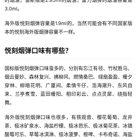
的烟油，宙斯版是2.85ml的烟油，雷力烟弹的烟油容量是
3.0ml。
电
海外版悦刻烟弹容量是1.9ml的，当然可能会有不同国家版
子
本的悦刻海外版烟弹容量不一样。
烟
资
讯
悦刻烟弹口味有哪些？
电
国标版悦刻烟弹口味蛮多的，分别有忘江有径、竹杖胜马、
子
烟云曼妙、森林复兴、拂柳风、燃情桑巴、绿扇盈盈、暖夕
烟
穿林、柳暗花明、广厦间、柔情牛仔、浩海潮升、东风自
百
科
来、兰亭煮雪、蓝田暖阳、相印彩云、点点灵犀、绕指轻
舞。
一
海外版悦刻烟弹口味也很多，有铁观音、樱花葡萄、龙井
次
性
茶、极冰矿泉水、海盐柠檬、极冰芭乐、极冰菊花茶、冰镇
电
酸莓可乐、草莓冰淇淋、极冰菠萝、根啤、卡布奇诺、海盐