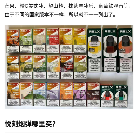
子
芒果、橙C美式冰、望山楂、抹茶星冰乐、葡萄铁观音等，
烟
由于不同的国家版本不一样，所以就不一一列出了。
电
子
烟
评
测
通
配
烟
弹
国
标
悦刻烟弹哪里买？
系
列