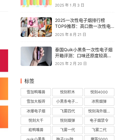
2025 年 1 月 3 日
2025一次性电子烟排行榜
TOP9推荐：高口数一次性电
子烟对比，性价比电子烟品牌
2025 年 8 月 21 日
推荐
泰国Quik小黑条一次性电子烟
开箱评测：口味还原度较高，
层次丰富
2025 年 2 月 20 日
标签
雪加鸭嘴兽
悦刻积木
悦刻4000
雪加大板砖
小黑条电子烟
冰熊烟弹
冰爆电子烟
飞雾四代
悦刻海外版烟弹
悦刻大千
悦刻烟弹
电子烟禁令
崧鸭嘴兽
飞雾一代
飞雾二代
quik小黑条
柚子Uni独角兽
魔笛5000