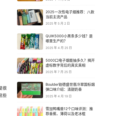
2025一次性电子烟推荐：八款
当前主流产品
2025 年 5 月 2 日
QUIK5000小黑条多少钱？是
哪里生产的？
2025 年 4 月 25 日
5000口电子烟能抽多久？揭开
虚标数字背后的真实真相
2025 年 7 月 25 日
Boulder铂德盛世翡冷翠国标烟
是很
弹口味介绍：清甜奶香
这些
2025 年 4 月 19 日
雪加鸭嘴兽12个口味评测：推
荐香蕉、薄荷以及老冰棍