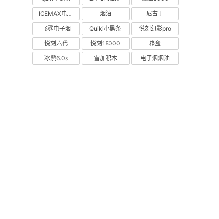
ICEMAX电子烟
烟油
尼古丁
飞雾电子烟
Quiki小黑条
悦刻幻影pro
悦刻六代
悦刻15000
崧盒
冰熊6.0s
雪加积木
电子烟烟油