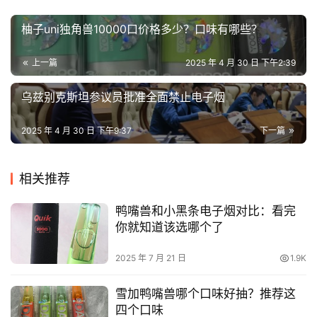
柚子uni独角兽10000口价格多少？口味有哪些？
上一篇
2025 年 4 月 30 日 下午2:39
乌兹别克斯坦参议员批准全面禁止电子烟
2025 年 4 月 30 日 下午9:37
下一篇
相关推荐
鸭嘴兽和小黑条电子烟对比：看完
你就知道该选哪个了
2025 年 7 月 21 日
1.9K
雪加鸭嘴兽哪个口味好抽？推荐这
四个口味