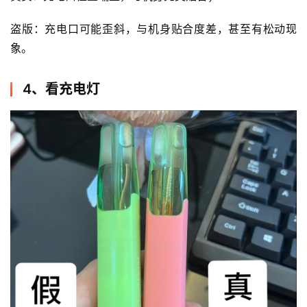
盗版：充电口可能歪斜，与机身贴合度差，甚至有松动现
象。
4、看充电灯
电
子
烟
资
讯
电
子
烟
百
科