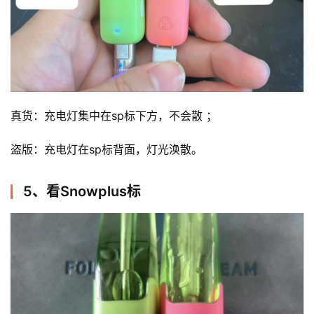
一
次
性
电
子
烟
真货：充电灯集中在sp标下方，不会散 ；
电
子
盗版：充电灯在sp标背面，灯光涣散。
烟
评
5、看Snowplus标
测
通
配
烟
弹