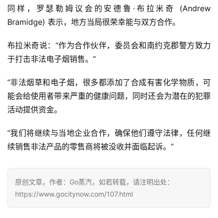
同样，罗瑟勒姆议会的安德鲁·布拉米奇 (Andrew 
烟
Bramidge) 表示，地方当局很荣幸能与双方合作。
电
布拉米奇说：“作为合作伙伴，委员会和南约克郡警方致力
子
于打击非法电子烟销售。”
烟
评
“非法烟草和电子烟，很多都添加了合成有害化学物质，可
测
能会给使用者带来严重的健康问题，同时还会为潜在的犯罪
活动提供资金。
通
配
“我们将继续与当地企业合作，确保他们遵守法律，任何继
烟
弹
续销售非法产品的零售商将被没收并面临起诉。”
国
原创文章，作者：Go蒸汽，如若转载，请注明出处：
标
https://www.gocitynow.com/107.html
系
列