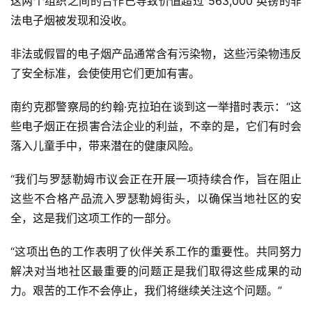
这两个组织之间的合作已导致价值超过 563,000 英镑的非
法电子烟被发现和没收。
电
子
非法或假冒的电子烟产品通常含有污染物，这些污染物违反
烟
了安全标准，会使使用它们更加有害。
资
讯
南约克郡警察局的约翰·克拉珀在谈到这一举措时表示：“这
些电子烟正在损害合法企业的利益，不幸的是，它们有时会
电
落入儿童手中，带来潜在的健康风险。
子
烟
“我们与罗瑟勒姆市议会正在开展一项持续合作，旨在阻止
百
这些不合格产品流入罗瑟勒姆街头，以确保当地社区的安
科
全，这是我们这项工作的一部分。
一
“这项出色的工作表明了伙伴关系工作的重要性。共同努力
次
解决对当地社区最重要的问题正是我们取得这些成果的动
性
力。艰苦的工作不会停止，我们将继续关注这个问题。”
电
子