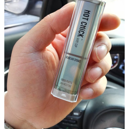
电
子
烟
资