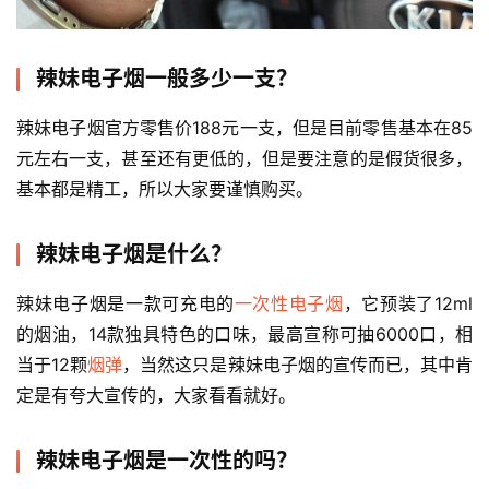
讯
电
辣妹电子烟一般多少一支？
子
烟
辣妹电子烟官方零售价188元一支，但是目前零售基本在85
百
元左右一支，甚至还有更低的，但是要注意的是假货很多，
科
基本都是精工，所以大家要谨慎购买。
一
辣妹电子烟是什么？
次
性
辣妹电子烟是一款可充电的
一次性电子烟
，它预装了12ml
电
的烟油，14款独具特色的口味，最高宣称可抽6000口，相
子
当于12颗
烟弹
，当然这只是辣妹电子烟的宣传而已，其中肯
烟
定是有夸大宣传的，大家看看就好。
电
子
辣妹电子烟是一次性的吗？
烟