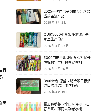
2025一次性电子烟推荐：八款
当前主流产品
2025 年 5 月 2 日
QUIK5000小黑条多少钱？是
哪里生产的？
2025 年 4 月 25 日
5000口电子烟能抽多久？揭开
虚标数字背后的真实真相
2025 年 7 月 25 日
信有
答。
Boulder铂德盛世翡冷翠国标烟
弹口味介绍：清甜奶香
2025 年 4 月 19 日
微商
雪加鸭嘴兽12个口味评测：推
荐香蕉、薄荷以及老冰棍