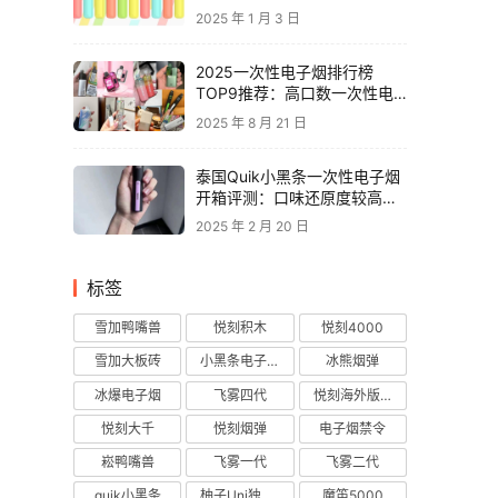
2025 年 1 月 3 日
2025一次性电子烟排行榜
TOP9推荐：高口数一次性电
子烟对比，性价比电子烟品牌
2025 年 8 月 21 日
推荐
泰国Quik小黑条一次性电子烟
开箱评测：口味还原度较高，
层次丰富
2025 年 2 月 20 日
标签
雪加鸭嘴兽
悦刻积木
悦刻4000
雪加大板砖
小黑条电子烟
冰熊烟弹
冰爆电子烟
飞雾四代
悦刻海外版烟弹
悦刻大千
悦刻烟弹
电子烟禁令
崧鸭嘴兽
飞雾一代
飞雾二代
quik小黑条
柚子Uni独角兽
魔笛5000