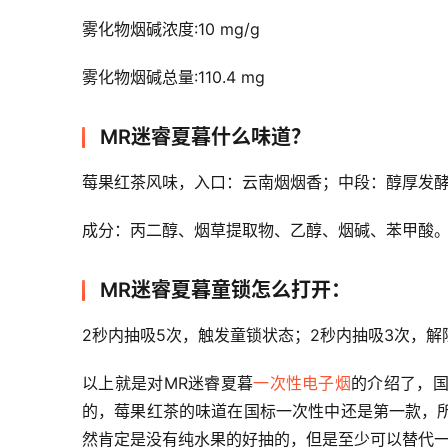
雾化物烟碱浓度:10 mg/g
雾化物烟碱总量:110.4 mg
MR迷睿夏暮什么味道？
莓果红茶风味，入口：云南烟烟香；中段：醇厚发
成分：丙二醇、烟草提取物、乙醇、烟碱、苯甲酸
MR迷睿夏暮童锁怎么打开：
2秒内抽吸5次，触发童锁状态；2秒内抽吸3次，解
以上就是对MR迷睿夏暮
一次性电子烟
的介绍了，
的，莓果红茶的味道在国标一次性中还是第一款，
然肯定是没有纯水果的好抽的，但是至少可以替代