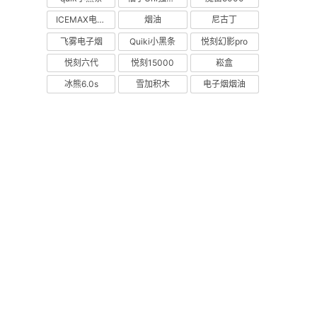
ICEMAX电子烟
烟油
尼古丁
飞雾电子烟
Quiki小黑条
悦刻幻影pro
悦刻六代
悦刻15000
崧盒
冰熊6.0s
雪加积木
电子烟烟油