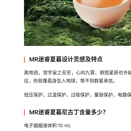
MR迷睿夏暮设计灵感及特点
高地迥，觉宇宙之无穷，心向九霄，俯揽星辰也许
往，你就像孤身坠入地球，等不到群星来信。
低压保护，过温保护，过吸保护，童锁保护，电路
MR迷睿夏暮尼古丁含量多少？
电子烟烟液体积:10 mL