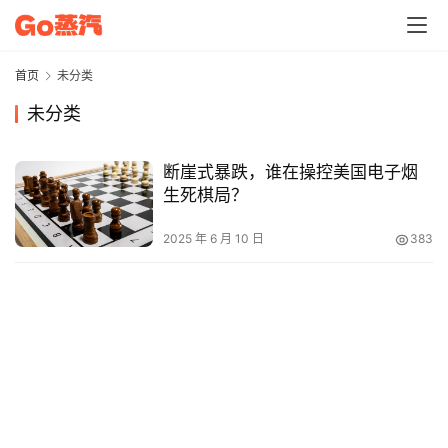
电
子
首页
未分类
烟
资
未分类
讯
断崖式暴跌，谁在操控美国电子烟
电
生死棋局？
子
烟
2025 年 6 月 10 日
383
百
科
一
次
性
电
子