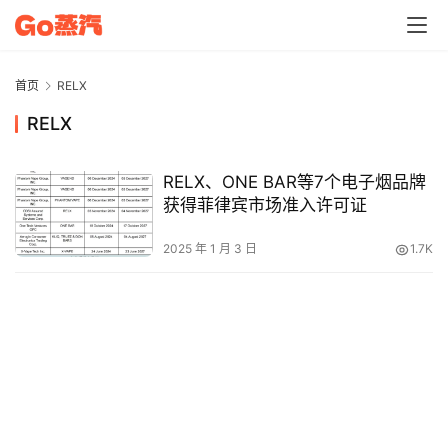
电
子
烟
首页
RELX
资
RELX
讯
RELX、ONE BAR等7个电子烟品牌
电
获得菲律宾市场准入许可证
子
烟
2025 年 1 月 3 日
1.7K
百
科
一
次
性
电
子