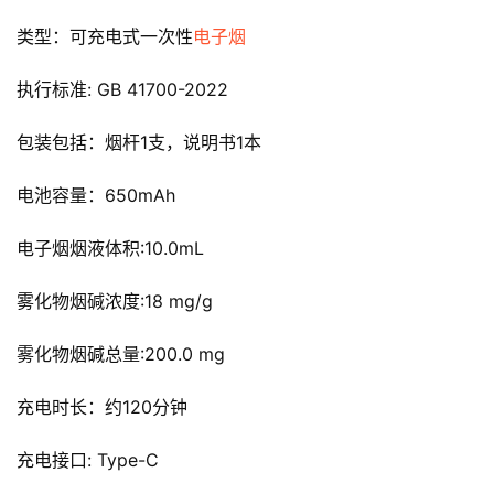
类型：可充电式一次性
电子烟
执行标准: GB 41700-2022
包装包括：烟杆1支，说明书1本
电
电池容量：650mAh
子
烟
电子烟烟液体积:10.0mL
资
讯
雾化物烟碱浓度:18 mg/g
雾化物烟碱总量:200.0 mg
电
子
充电时长：约120分钟
烟
百
充电接口: Type-C
科