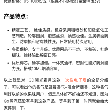
微商价格：95-109元/支（根据不同的起订量会有差异）
国
标
产品特点：
系
列
精密工艺， 绝佳质感。机身采用铝喷砂和阳极氧化工
艺制造，轮廓圆润，触感丝滑，质感极佳。金属表面防
尘、防磨损和耐腐蚀性强，日常使用持久耐用。
多重保护，安全升级。优质网芯不干烧、不积碳，杜绝
糊味，始终输出绵密口感。
优质棉芯，畅享加倍。一体式油杯，密封性能好防漏能
力强，搭载10ML烟油容量。
以上就是对HQD溯光霜月这款
一次性电子烟
的全部介绍
了，可以看出他的香气是蓝莓香气+混合烤烟香，这种香气
利好以前的水果味用户，但是具体好不好抽还不知道，因为
Go蒸汽还没有拿到这款产品，等拿到了第一时间就会给大
家评测一下。