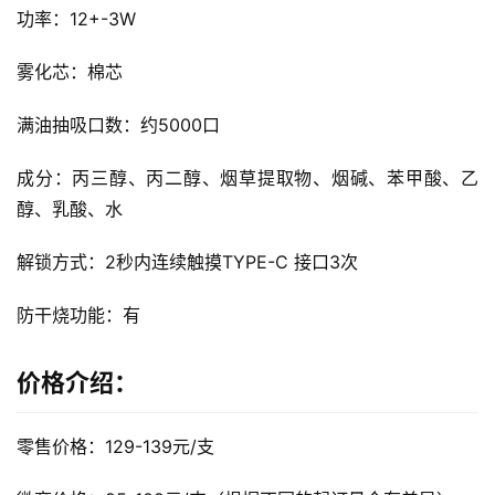
功率：12+-3W
一
次
雾化芯：棉芯
性
电
满油抽吸口数：约5000口
子
烟
成分：丙三醇、丙二醇、烟草提取物、烟碱、苯甲酸、乙
醇、乳酸、水
电
子
解锁方式：2秒内连续触摸TYPE-C 接口3次
烟
评
防干烧功能：有
测
价格介绍：
通
配
烟
零售价格：129-139元/支
弹