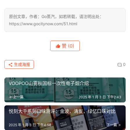
原创文章，作者：Go蒸汽，如若转载，请注明出处：
https://www.gocitynow.com/51.html
赞
(0)
生成海报
0
VOOPOO山雾秋国标一次性电子烟介绍
上一篇
2025 年 1 月 3 日 下午2:43
悦刻大千系列口味测评：金波，清友，绿忆口味对比
2025 年 1 月 3 日 下午4:58
下一篇