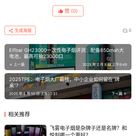
科
赞
(0)
一
次
生成海报
0
性
电
子
Elfbar GH23000一次性电子烟评测：配备850mah大
烟
电池，最高可抽23000口
上一篇
2025 年 2 月 8 日 上午9:49
电
2025TPE：电子烟大厂霸榜，中小企业如何留在“牌
子
桌”？
烟
评
2025 年 2 月 10 日 上午10:31
下一篇
测
相关推荐
通
配
飞雾电子烟是杂牌子还是名牌？和
烟
悦刻哪一个更好？