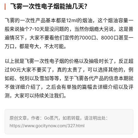
飞雾一次性电子烟能抽几天？
飞雾的一次性产品基本都是12ml的烟油，这个烟油容量一
般来说抽个7-10天是没问题的，当然你烟瘾大另说，这是普
遍情况下，大家不要看他们宣传的7000口、8000口甚至一
万口，都是夸大，不太可能。
以上就是飞雾一次性电子烟的价格以及抽吸时长了，反正超
电
过90元大家不要买了，真的太贵了，可以选择其他的，例
子
如崧、悦刻以及雪加等等，至于飞雾各代产品的信息本期就
烟
资
不做详细介绍了，之后会有单独的篇幅去详细介绍以及评
讯
测，大家可以持续关注我们。
电
原创文章，作者：Go蒸汽，如若转载，请注明出处：
子
烟
https://www.gocitynow.com/327.html
百