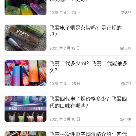
弹
2025 年 4 月 23 日
827
国
飞雾电子烟是杂牌吗？是正规的
标
吗？
系
列
2025 年 2 月 12 日
533
飞雾二代多少ml？飞雾二代能抽多
久？
2025 年 3 月 25 日
711
飞雾四代电子烟价格多少？飞雾四
代的口味有哪些？
2025 年 2 月 10 日
1.4K
飞雾一次性电子烟价格介绍：四代