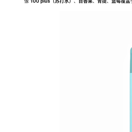
像 
100 plus（苏打水）
、
百香果
、
青提
、
蓝莓覆盆