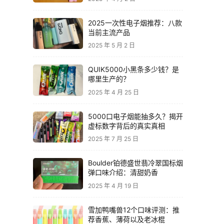
2025一次性电子烟推荐：八款
当前主流产品
2025 年 5 月 2 日
QUIK5000小黑条多少钱？是
哪里生产的？
2025 年 4 月 25 日
5000口电子烟能抽多久？揭开
虚标数字背后的真实真相
2025 年 7 月 25 日
Boulder铂德盛世翡冷翠国标烟
弹口味介绍：清甜奶香
2025 年 4 月 19 日
雪加鸭嘴兽12个口味评测：推
荐香蕉、薄荷以及老冰棍