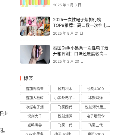
2025 年 1 月 3 日
2025一次性电子烟排行榜
TOP9推荐：高口数一次性电
子烟对比，性价比电子烟品牌
2025 年 8 月 21 日
推荐
泰国Quik小黑条一次性电子烟
开箱评测：口味还原度较高，
层次丰富
2025 年 2 月 20 日
标签
雪加鸭嘴兽
悦刻积木
悦刻4000
雪加大板砖
小黑条电子烟
冰熊烟弹
冰爆电子烟
飞雾四代
悦刻海外版烟弹
不少
悦刻大千
悦刻烟弹
电子烟禁令
崧鸭嘴兽
飞雾一代
飞雾二代
同。
quik小黑条
柚子Uni独角兽
魔笛5000