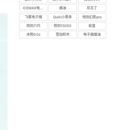
ICEMAX电子烟
烟油
尼古丁
飞雾电子烟
Quiki小黑条
悦刻幻影pro
悦刻六代
悦刻15000
崧盒
冰熊6.0s
雪加积木
电子烟烟油