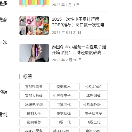
是多
2025 年 1 月 3 日
2025一次性电子烟排行榜
微商
TOP9推荐：高口数一次性电
子烟对比，性价比电子烟品牌
2025 年 8 月 21 日
推荐
一次
泰国Quik小黑条一次性电子烟
开箱评测：口味还原度较高，
层次丰富
2025 年 2 月 20 日
标签
雪加鸭嘴兽
悦刻积木
悦刻4000
的握
雪加大板砖
小黑条电子烟
冰熊烟弹
冰爆电子烟
飞雾四代
悦刻海外版烟弹
悦刻大千
悦刻烟弹
电子烟禁令
滑纯
崧鸭嘴兽
飞雾一代
飞雾二代
quik小黑条
柚子Uni独角兽
魔笛5000