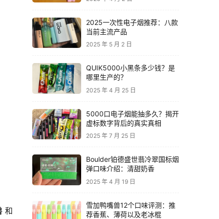
2025一次性电子烟推荐：八款
当前主流产品
2025 年 5 月 2 日
QUIK5000小黑条多少钱？是
哪里生产的？
2025 年 4 月 25 日
5000口电子烟能抽多久？揭开
虚标数字背后的真实真相
2025 年 7 月 25 日
Boulder铂德盛世翡冷翠国标烟
弹口味介绍：清甜奶香
2025 年 4 月 19 日
雪加鸭嘴兽12个口味评测：推
兽
 和 
荐香蕉、薄荷以及老冰棍