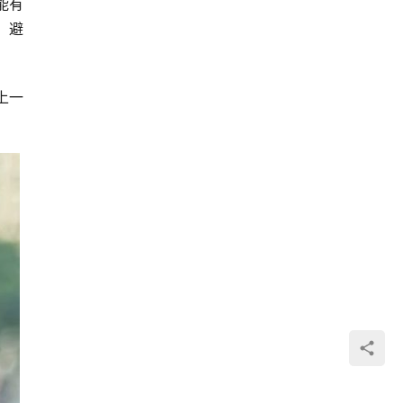
能有
，避
上一