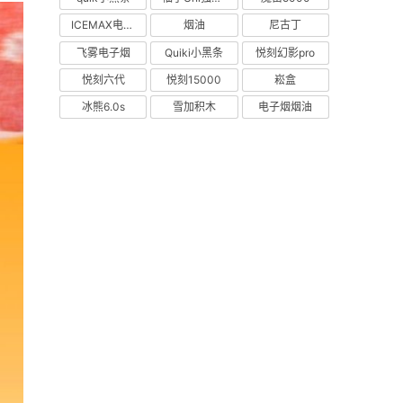
ICEMAX电子烟
烟油
尼古丁
飞雾电子烟
Quiki小黑条
悦刻幻影pro
悦刻六代
悦刻15000
崧盒
冰熊6.0s
雪加积木
电子烟烟油