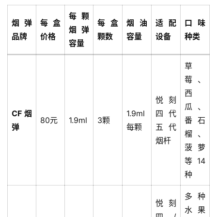
每颗
烟弹
每盒
每盒
烟油
适配
口味
烟弹
品牌
价格
颗数
容量
设备
种类
容量
草
莓、
西
悦刻
瓜、
CF烟
1.9ml
四代
80元
1.9ml
3颗
番石
弹
每颗
五代
榴、
烟杆
菠萝
等14
种
多种
悦刻
水果
四/