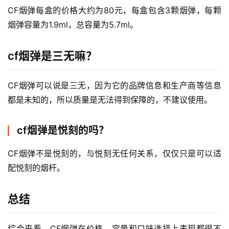
国
CF烟弹每盒的价格大约为80元，每盒包含3颗烟弹，每颗
标
系
烟弹容量为1.9ml，总容量为5.7ml。
列
cf烟弹是三无嘛？
CF烟弹可以说是三无，因为它的品牌信息和生产商等信息
都是未知的，所以质量是无法得到保障的，不建议使用。
cf烟弹是悦刻的吗？
CF烟弹不是悦刻的，与悦刻无任何关系，仅仅只是可以适
配悦刻的烟杆。
总结
综合来看，CF烟弹在价格、容量和口味选择上表现都很不