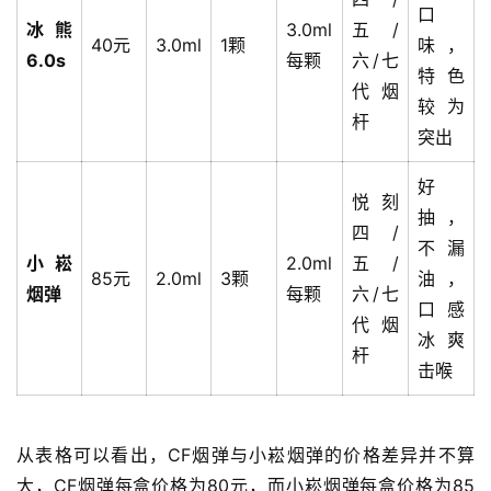
口
冰熊
3.0ml
五/
40元
3.0ml
1颗
味，
6.0s
每颗
六/七
特色
代烟
较为
杆
突出
电
子
好
悦刻
烟
抽，
四/
资
不漏
讯
小崧
2.0ml
五/
85元
2.0ml
3颗
油，
烟弹
每颗
六/七
口感
电
代烟
冰爽
子
杆
击喉
烟
百
科
从表格可以看出，CF烟弹与小崧烟弹的价格差异并不算
一
大，CF烟弹每盒价格为80元，而小崧烟弹每盒价格为85