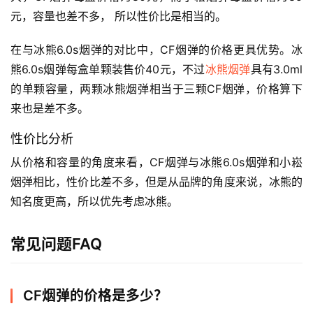
次
元，容量也差不多， 所以性价比是相当的。
性
电
在与冰熊6.0s烟弹的对比中，CF烟弹的价格更具优势。冰
子
熊6.0s烟弹每盒单颗装售价40元，不过
冰熊烟弹
具有3.0ml
烟
的单颗容量，两颗冰熊烟弹相当于三颗CF烟弹，价格算下
来也是差不多。
电
子
性价比分析
烟
从价格和容量的角度来看，CF烟弹与冰熊6.0s烟弹和小崧
评
烟弹相比，性价比差不多，但是从品牌的角度来说，冰熊的
测
知名度更高，所以优先考虑冰熊。
通
配
常见问题FAQ
烟
弹
CF烟弹的价格是多少？