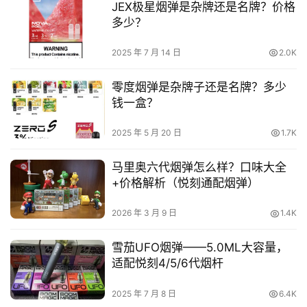
JEX极星烟弹是杂牌还是名牌？价格
多少？
2025 年 7 月 14 日
2.0K
零度烟弹是杂牌子还是名牌？多少
钱一盒？
2025 年 5 月 20 日
1.7K
马里奥六代烟弹怎么样？口味大全
+价格解析（悦刻通配烟弹）
2026 年 3 月 9 日
1.4K
雪茄UFO烟弹——5.0ML大容量，
适配悦刻4/5/6代烟杆
2025 年 7 月 8 日
6.4K